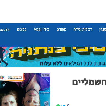
מגזין
רכילות ולילה
ספורט
בילוי ופנאי
בלוגים
вости
פרסומת
 חשמליים