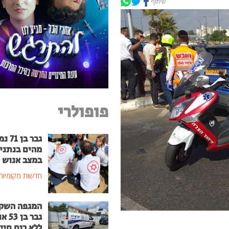
שיתוף
פופולרי
גבר בן
מהים בנתני
במצב אנוש
חדשות מקומיות
המגפה השק
גבר בן
ללא רוח חיי