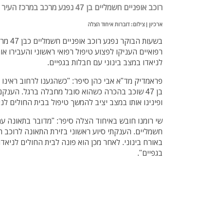
רוכב אופניים חשמליים בן 47 נפגע מרכב במרכז העיר נתניה. מצבו בינוני
ארכיון | צילום: דוברות איחוד הצלה
בשעות הב
רפואיים העניקו לפצוע טיפול רפואי ראשוני והעבירו או
לניאדו במצב בינוני עם חבלות בגפיים.
פראמדיק מד"א אבי כהן סיפר: "כשהגענו לרחוב ראינו 
בן 47 שוכב בהכרה כשהוא סובל מחבלה ברגל. הענקנ
ופינינו אותו במצב יציב להמשך טיפול בבית החולים לני
שי רומנו חובש באיחוד הצלה סיפר: "מדובר בתאונה עם
חשמליים. הענקתי סיוע ראשוני בזירת התאונה לרוכב 
באורח בינוני. לאחר מכן הוא פונה לבית החולים לניאד
בגפיים".