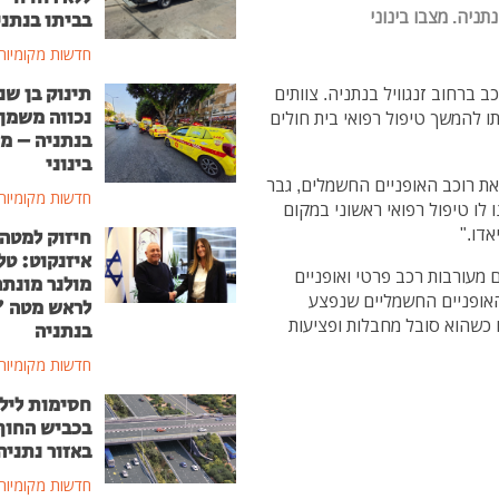
בביתו בנתני
חדשות מקומיות
תינוק בן שנ
וקר נפגע רוכב אופניים חשמליים כבן 47 מרכב ברחוב זנגוויל בנתניה. צוותים
נכווה משמן
תו להמשך טיפול רפואי בית חולים
בנתניה – מ
בינוני
את רוכב האופניים החשמלים, גבר
חדשות מקומיות
ו לו טיפול רפואי ראשוני במקום
אדו."
חיזוק למטה
איזנקוט: טל
 מעורבות רכב פרטי ואופניים
מולנר מונת
האופניים החשמליים שנפצע
לראש מטה 
ו כשהוא סובל מחבלות ופציעות
בנתניה
חדשות מקומיות
חסימות ליל
בכביש החוף
באזור נתניה
חדשות מקומיות