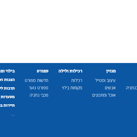
מגזין
רכילות ולילה
ספורט
בילוי ופ
הצגות וא
עיצוב וסטייל
רכילות
חדשות ספורט
נתניה
אנשים
מקומות בילוי
ספורט נוער
תרבות לי
אוכל ומתכונים
מכבי נתניה
מסעדות ב
תיירות ב
...