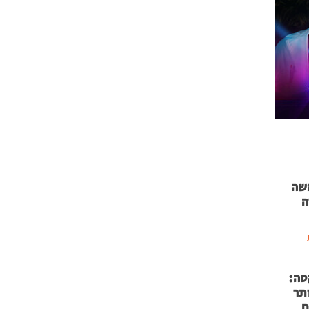
 71 נמשה
ה
טה:
 53 אותר
ם