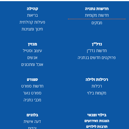
חדשות נתניה
קהילה
חדשות מקומיות
בריאות
פעילות קהילתית
מבזקים
חינוך ומצוינות
נדל"ן
מגזין
חדשות נדל"ן
עיצוב וסטייל
פרויקטים חדשים בנתניה
אנשים
אוכל ומתכונים
רכילות ולילה
ספורט
רכילות
חדשות ספורט
מקומות בילוי
ספורט נוער
מכבי נתניה
בילוי ופנאי
בלוגים
הצגות ואירועים
דעה אישית
תרבות לילדים
יהדות