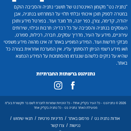
"נתניה נט"
מקומון האינטרנט של תושבי נתניה והסביבה הוקם
במטרה לספק תוכן איכותי ובלתי תלוי על המתרחש בנתניה, אבן
יהודה, קדימה, צורן, כפר יונה, תל מונד ועוד. בפורטל מידע ותוכן
העוסקים בנתניה והסביבה על כל רבדיה: תרבות ובילוי, שירותים
עירוניים, מידע על העיר, מדריך עסקים, חברה, רכילות, ספורט,
מבזקי חדשות ועוד. המידע המופיע באתר זה אינו מהווה מידע משפטי
ו/או מידע רשמי הניתן להסתמך עליו. אין המערכת אחראית בצורה כל
שהיא על נזקים כלשהם שנגרמו מהסתמכות על המידע הנמצא
באתר.
נתניהנט ברשתות החברתיות
2026 © נתניהנט - כל העיר בקליק אחד! - כל הזכויות שמורות לחברת לשם בר תקשורת בע"מ
מפעילת האתר נתניה נט - כל נתניה בקליק אחד
/
/
/
/
אודות נתניה נט
פרסום באתר
מדיניות פרטיות
תנאי שימוש
/
נגישות
צרו קשר