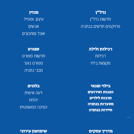
נדל"ן
מגזין
חדשות נדל"ן
עיצוב וסטייל
פרויקטים חדשים בנתניה
אנשים
אוכל ומתכונים
רכילות ולילה
ספורט
רכילות
חדשות ספורט
מקומות בילוי
ספורט נוער
מכבי נתניה
בילוי ופנאי
בלוגים
הצגות ואירועים
דעה אישית
תרבות לילדים
יהדות
מסעדות בנתניה
הפינה המשפטית
תיירות בנתניה
...
מדריך עסקים
שימושון עירוני