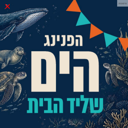
×
פרסומת