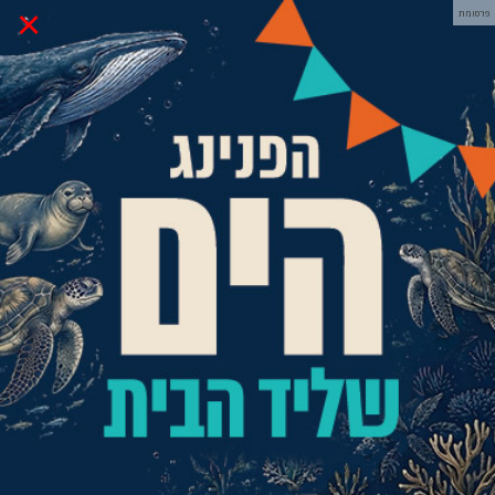
×
פרסומת