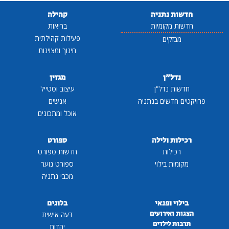
חדשות נתניה
קהילה
חדשות מקומיות
בריאות
פעילות קהילתית
מבזקים
חינוך ומצוינות
נדל"ן
מגזין
חדשות נדל"ן
עיצוב וסטייל
פרויקטים חדשים בנתניה
אנשים
אוכל ומתכונים
רכילות ולילה
ספורט
רכילות
חדשות ספורט
מקומות בילוי
ספורט נוער
מכבי נתניה
בילוי ופנאי
בלוגים
הצגות ואירועים
דעה אישית
תרבות לילדים
יהדות