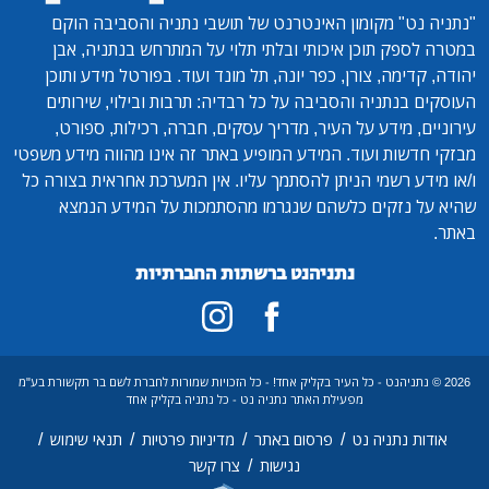
"נתניה נט"
מקומון האינטרנט של תושבי נתניה והסביבה הוקם
במטרה לספק תוכן איכותי ובלתי תלוי על המתרחש בנתניה, אבן
יהודה, קדימה, צורן, כפר יונה, תל מונד ועוד. בפורטל מידע ותוכן
העוסקים בנתניה והסביבה על כל רבדיה: תרבות ובילוי, שירותים
עירוניים, מידע על העיר, מדריך עסקים, חברה, רכילות, ספורט,
מבזקי חדשות ועוד. המידע המופיע באתר זה אינו מהווה מידע משפטי
ו/או מידע רשמי הניתן להסתמך עליו. אין המערכת אחראית בצורה כל
שהיא על נזקים כלשהם שנגרמו מהסתמכות על המידע הנמצא
באתר.
נתניהנט ברשתות החברתיות
2026 © נתניהנט - כל העיר בקליק אחד! - כל הזכויות שמורות לחברת לשם בר תקשורת בע"מ
מפעילת האתר נתניה נט - כל נתניה בקליק אחד
/
/
/
/
אודות נתניה נט
פרסום באתר
מדיניות פרטיות
תנאי שימוש
/
נגישות
צרו קשר