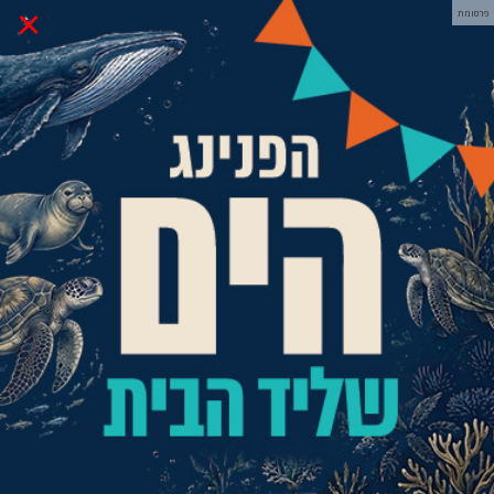
×
פרסומת