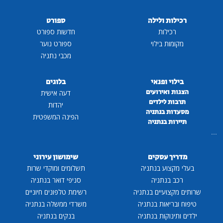
רכילות ולילה
ספורט
רכילות
חדשות ספורט
מקומות בילוי
ספורט נוער
מכבי נתניה
בילוי ופנאי
בלוגים
הצגות ואירועים
דעה אישית
תרבות לילדים
יהדות
מסעדות בנתניה
הפינה המשפטית
תיירות בנתניה
...
מדריך עסקים
שימושון עירוני
בעלי מקצוע בנתניה
תשלומים ומוקדי שרות
רכב בנתניה
סניפי דואר בנתניה
שרותים מקצועיים בנתניה
רשימת טלפונים חיוניים
טיפוח ובריאות בנתניה
משרדי ממשלה בנתניה
ילדים ותינוקות בנתניה
בנקים בנתניה