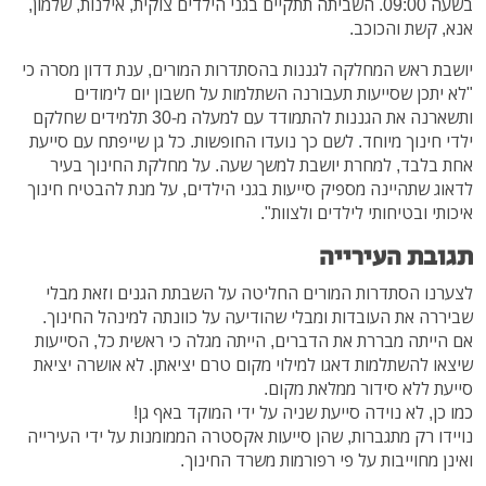
בשעה 09:00. השביתה תתקיים בגני הילדים צוקית, אילנות, שלמון,
אנא, קשת והכוכב.
יושבת ראש המחלקה לגננות בהסתדרות המורים, ענת דדון מסרה כי
"לא יתכן שסייעות תעבורנה השתלמות על חשבון יום לימודים
ותשארנה את הגננות להתמודד עם למעלה מ-30 תלמידים שחלקם
ילדי חינוך מיוחד. לשם כך נועדו החופשות. כל גן שייפתח עם סייעת
אחת בלבד, למחרת יושבת למשך שעה. על מחלקת החינוך בעיר
לדאוג שתהיינה מספיק סייעות בגני הילדים, על מנת להבטיח חינוך
איכותי ובטיחותי לילדים ולצוות".
תגובת העירייה
לצערנו הסתדרות המורים החליטה על השבתת הגנים וזאת מבלי
שביררה את העובדות ומבלי שהודיעה על כוונתה למינהל החינוך.
אם הייתה מבררת את הדברים, הייתה מגלה כי ראשית כל, הסייעות
שיצאו להשתלמות דאגו למילוי מקום טרם יציאתן. לא אושרה יציאת
סייעת ללא סידור ממלאת מקום.
כמו כן, לא נוידה סייעת שניה על ידי המוקד באף גן!
נויידו רק מתגברות, שהן סייעות אקסטרה הממומנות על ידי העירייה
ואינן מחוייבות על פי רפורמות משרד החינוך.