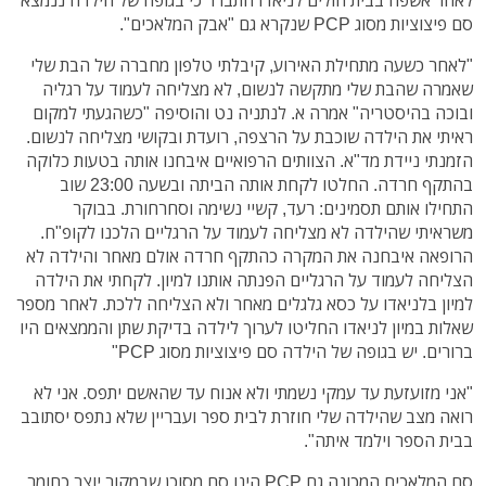
סם פיצוציות מסוג PCP שנקרא גם "אבק המלאכים".
"לאחר כשעה מתחילת האירוע, קיבלתי טלפון מחברה של הבת שלי
שאמרה שהבת שלי מתקשה לנשום, לא מצליחה לעמוד על רגליה
ובוכה בהיסטריה" אמרה א. לנתניה נט והוסיפה "כשהגעתי למקום
ראיתי את הילדה שוכבת על הרצפה, רועדת ובקושי מצליחה לנשום.
הזמנתי ניידת מד"א. הצוותים הרפואיים איבחנו אותה בטעות כלוקה
בהתקף חרדה. החלטו לקחת אותה הביתה ובשעה 23:00 שוב
התחילו אותם תסמינים: רעד, קשיי נשימה וסחרחורת. בבוקר
משראיתי שהילדה לא מצליחה לעמוד על הרגליים הלכנו לקופ"ח.
הרופאה איבחנה את המקרה כהתקף חרדה אולם מאחר והילדה לא
הצליחה לעמוד על הרגליים הפנתה אותנו למיון. לקחתי את הילדה
למיון בלניאדו על כסא גלגלים מאחר ולא הצליחה ללכת. לאחר מספר
שאלות במיון לניאדו החליטו לערוך לילדה בדיקת שתן והממצאים היו
ברורים. יש בגופה של הילדה סם פיצוציות מסוג PCP"
"אני מזועזעת עד עמקי נשמתי ולא אנוח עד שהאשם יתפס. אני לא
רואה מצב שהילדה שלי חוזרת לבית ספר ועבריין שלא נתפס יסתובב
בבית הספר וילמד איתה".
סם המלאכים המכונה גם PCP הינו סם מסוכן שבמקור יוצר כחומר