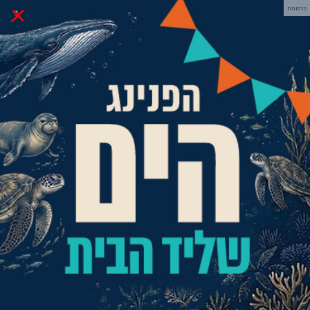
×
פרסומת