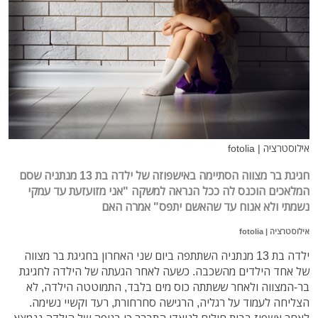
אילוסטרציה | fotolia
חגיגת בר מצווה הסתיימה באישפוזה של ילדה בת 13 מנתניה שסם
המלאכים הוכנס לה ככל הנראה למשקה "אני מזועזעת עד עמקי
נשמתי ולא אנוח עד שהאשם יתפס" אמרה האם
אילוסטרציה | fotolia
ילדה בת 13 מנתניה השתתפה ביום שני האחרון בחגיגת בר מצווה
של אחד הילדים מהשכבה. כשעה לאחר הגעתה של הילדה לחגיגת
בר-המצווה ולאחר ששתתה כוס מים בלבד, התמוטטה הילדה, לא
הצליחה לעמוד על רגליה, הרגישה סחרחורת, רעד וקשיי נשימה.
לאחר אשפוז בבית חולים לניאדו התברר כי בגופה של הילדה ננמצא