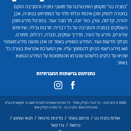
"נתניה נט"
מקומון האינטרנט של תושבי נתניה והסביבה הוקם
במטרה לספק תוכן איכותי ובלתי תלוי על המתרחש בנתניה, אבן
יהודה, קדימה, צורן, כפר יונה, תל מונד ועוד. בפורטל מידע ותוכן
העוסקים בנתניה והסביבה על כל רבדיה: תרבות ובילוי, שירותים
עירוניים, מידע על העיר, מדריך עסקים, חברה, רכילות, ספורט,
מבזקי חדשות ועוד. המידע המופיע באתר זה אינו מהווה מידע משפטי
ו/או מידע רשמי הניתן להסתמך עליו. אין המערכת אחראית בצורה כל
שהיא על נזקים כלשהם שנגרמו מהסתמכות על המידע הנמצא
באתר.
נתניהנט ברשתות החברתיות
2026 © נתניהנט - כל העיר בקליק אחד! - כל הזכויות שמורות לחברת לשם בר תקשורת בע"מ
מפעילת האתר נתניה נט - כל נתניה בקליק אחד
/
/
/
/
אודות נתניה נט
פרסום באתר
מדיניות פרטיות
תנאי שימוש
/
נגישות
צרו קשר