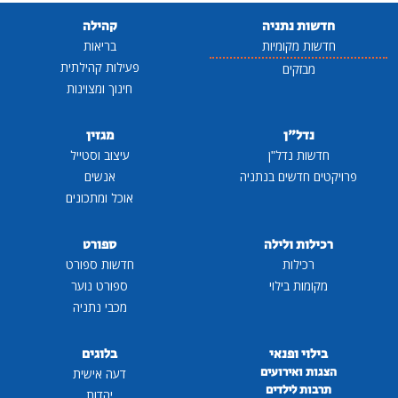
חדשות נתניה
קהילה
חדשות מקומיות
בריאות
פעילות קהילתית
מבזקים
חינוך ומצוינות
נדל"ן
מגזין
חדשות נדל"ן
עיצוב וסטייל
פרויקטים חדשים בנתניה
אנשים
אוכל ומתכונים
רכילות ולילה
ספורט
רכילות
חדשות ספורט
מקומות בילוי
ספורט נוער
מכבי נתניה
בילוי ופנאי
בלוגים
הצגות ואירועים
דעה אישית
תרבות לילדים
יהדות