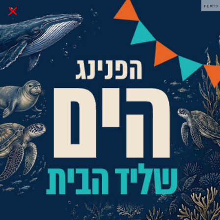
×
פרסומת