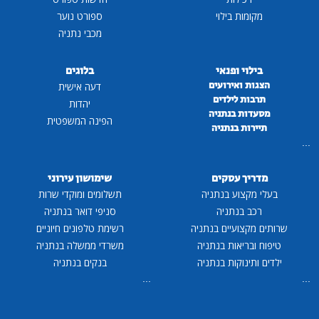
מקומות בילוי
ספורט נוער
מכבי נתניה
בילוי ופנאי
בלוגים
הצגות ואירועים
דעה אישית
תרבות לילדים
יהדות
מסעדות בנתניה
הפינה המשפטית
תיירות בנתניה
...
מדריך עסקים
שימושון עירוני
בעלי מקצוע בנתניה
תשלומים ומוקדי שרות
רכב בנתניה
סניפי דואר בנתניה
שרותים מקצועיים בנתניה
רשימת טלפונים חיוניים
טיפוח ובריאות בנתניה
משרדי ממשלה בנתניה
ילדים ותינוקות בנתניה
בנקים בנתניה
...
...