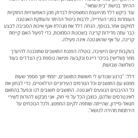
ההיתר בגישת "בית שמאי".
עוד ביקש דלל מהיועצת המשפטית לבדוק מהן האפשרויות החוקיות
העומדות בפני העירייה, לרבות ביטול ההיתר והעתקת האנטנה
למיקום אחר.בנוסף, הנחה דלל את מנהלת אגף איכות הסביבה לבצע
כבר עתה מדידות קרינה בשכונות הסמוכות, כדי לפעול האם קיימת
קרינה, על אף שהאנטנה אינה פעילה.
בעקבות קיום הישיבה, בוטלה הפגנת התושבים שתוכננה להיערך
מחר (שלישי) בכיכר ריינס ונקבעה פגישה נוספת בין הצדדים בעוד
כשלושה שבועות.
דלל: "ברגע שנודעו לי חששות התושבים, יזמתי תוך מספר שעות
מפגש עם התושבים וכל הגורמים העירוניים הרלווטיים, כדי לבחון את
כל ההיבטים הנוגעים לאנטנה. התושבים חשובים לנו ונפעל בהתאם
לאינטרסים שלהם, כמובן הכל על פי חוק. אני מבקש להודות לשירי
חגואל-סיידון, שהייתה שותפה לקיום המפגש, ולכל הנוכחים על
הירתמות מהירה לנושא".