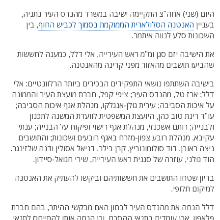
היום (שני) אחה"צ התקיימה ישיבה במשרד מהנדס העיר נתניה,
בעניין
האנטנה הסלולארית הממוקמת בסמוך לכביש החוף
, בין
השכונות סלע לנווה איתמר.
את הישיבה יזם סגן ומ"מ ראש העירייה, אלי דלל, כמענה לחששות
שהביעו תושבים מהאזור מפני קרינה מהאנטנה.
בישיבה השתתפו נושאי התפקידים הבכירים ביותר הרלוונטיים: אלי
דלל; ארז טל, מהנדס העיר; ציפי קפל, חברת מועצת העיר והממונה
על איכות הסביבה; עירית גולן-אנגלקו, מנהלת אגף איכות הסביבה;
עו"ד רינת טוב כהן, היועצת המשפטית לוועדת המשנה לתכנון
ולבנייה; רותם אשכנזי, מנהלת אגף רישוי ופיקוח על הבנייה; ענתי
עקיבא, מנהלת רובע צפון-מזרח באגף רובעים ושכונות; והתושבים
ניצה ראובן, דוד סולומונוביץ, קרן בילר, דניאל אסולין ודנה שלזינגר.
הוד גולני, עוזרה של סגנית ראש העירייה, שירי חגואל-סיידון.
בדיון שטחו התושבים את חששותיהם וביקשו להעתיק את האנטנה
למיקום חלופי.
דלל הנחה את מהנדס העיר לבחון האם מבקשי ההיתר, בהם חברת
פלאפון, אכן עומדים בתנאי ההסכם, וכן הנחה אותו להתייחס לתנאי