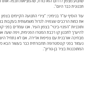
שתנוע מצפון לדרום הוא כורח, שהמציאות תכפה אותו ו
תכנונית כבר היום".
עוד הוסיף עו"ד בנימיני: "צירי התנועה הקיימים בצפון
את כמות הרכבים שצפויה לגדול משמעותית בעקבות בני
ותוכניות "הפנוי-בינוי" בצפון העיר. אנו עומדים בפני
להיערך לתכנון קו רכבת המטרו הפנימית, ויפה שעה אח
מבחינה אורבנית עם צפיפות אדירה. אם לא נתחיל היום
נעמוד בפני קטסטרופה תחבורתית כבר בעשור הבא כ
המתוכננות בציר בן-גוריון".