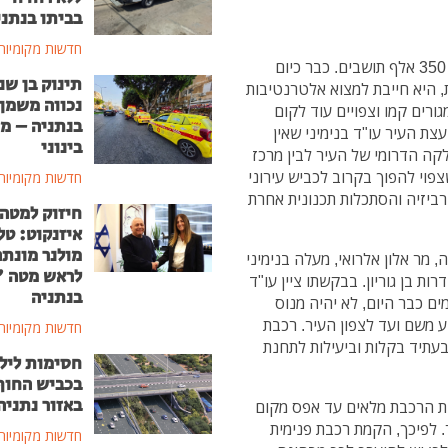
בביתו בנתני
חדשות מקומיות
לאחרונה פורסם כי הצפי העתידי לעיר נתניה עומד על 350 אלף תושבים. כבר כיום
תינוק בן שנ
, היא חייבת למצוא אלטרנטיבות
נכווה משמן
ורים קמו וצפויים עוד לקום
בנתניה – מ
ת העיר עו"ד בנימיני שאין
בינוני
לקה הדרומי של העיר לבין מרכז
פוי להפוך בקרוב לכביש עירוני
חדשות מקומיות
 רביזיה והסתכלות תכנונית אחרת
חיזוק למטה
איזנקוט: טל
מולנר מונת
 מר אלון אלרואי, מעלה בנימיני
לראש מטה 
ות בן גוריון. בבקשתו ציין עו"ד
בנתניה
ים כבר היום, לא יהיה מנוס
 משם ועד לצפון העיר. רכבת
חדשות מקומיות
בעתיד בקלות וביעילות לתחנת
חסימות ליל
בכביש החוף
באזור נתניה
חנת הרכבת מלאים עד אפס מקום
ם למצוא חניה אחרי השעה 8.00 בבוקר. לפיכך, הקמת רכבת פנימית
חדשות מקומיות