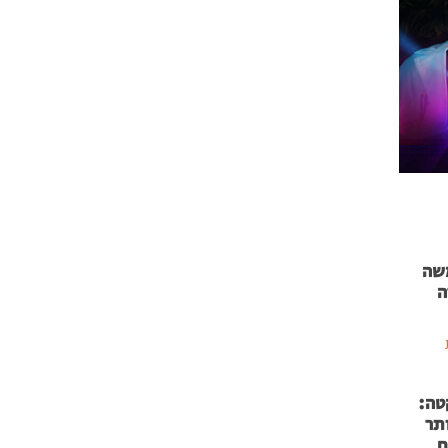
 71 נמשה
ה
טה:
 53 אותר
ם