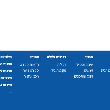
מגזין
רכילות ולילה
ספורט
בילוי ופ
הצגות וא
עיצוב וסטייל
רכילות
חדשות ספורט
נתניה
אנשים
מקומות בילוי
ספורט נוער
תרבות לי
אוכל ומתכונים
מכבי נתניה
מסעדות ב
תיירות ב
...