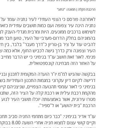
הרכבת הקלה | תמונה: "נתע"
נתניה הינה עיר צפופה ועם כמות תושבים עתידית כזאת
לשימוש ברכבים ממונעים. היות ומרבית מגדלי-הענק למג
בהמוניהם בחלק הדרום-מערבי של העיר, טוען חבר מועצ
להביט עוד על ציר בן-גוריון כ"דרך מעבר" בלבד, בין ח
העיר וצפונה ורק כדרך גישה לכביש החוף, אלא כמה שצ
פנימי. לאור זאת חושב עו"ד בנימיני כי יש הדבר מחייב
על האזור הזה מבחינה קונספטואלית.
בבקשה שהגיש למ"מ יו"ר הועדה המקומית לתכנון ובניה,
דרישה לקיום דיון עקרוני במגמות התכנון העתידיות בשדר
בנימיני כי לאור עומסי תהנועה הצפויים, שניצניהם קיימ
מהקמת רכבת עילית או רכבת קלה על הציר הזה, שתנוע
מטרו עירונית, אשר באמצעותה יוכלו תושבי העיר לנוע 
הרכבת "בית יהושע" או ל"ספיר".
עו"ד אדיר בנימיני: "כבר כיום מתחמי החניה סביב ת
וקיים קושי עצו