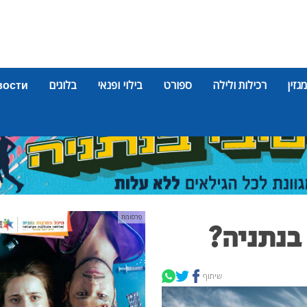
מגזין
רכילות ולילה
ספורט
בילוי ופנאי
בלוגים
вости
פרסומת
בנתניה?
שיתוף