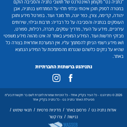
"נתניה נט"
מקומון האינטרנט של תושבי נתניה והסביבה הוקם
במטרה לספק תוכן איכותי ובלתי תלוי על המתרחש בנתניה, אבן
יהודה, קדימה, צורן, כפר יונה, תל מונד ועוד. בפורטל מידע ותוכן
העוסקים בנתניה והסביבה על כל רבדיה: תרבות ובילוי, שירותים
עירוניים, מידע על העיר, מדריך עסקים, חברה, רכילות, ספורט,
מבזקי חדשות ועוד. המידע המופיע באתר זה אינו מהווה מידע משפטי
ו/או מידע רשמי הניתן להסתמך עליו. אין המערכת אחראית בצורה כל
שהיא על נזקים כלשהם שנגרמו מהסתמכות על המידע הנמצא
באתר.
נתניהנט ברשתות החברתיות
2026 © נתניהנט - כל העיר בקליק אחד! - כל הזכויות שמורות לחברת לשם בר תקשורת בע"מ
מפעילת האתר נתניה נט - כל נתניה בקליק אחד
/
/
/
/
אודות נתניה נט
פרסום באתר
מדיניות פרטיות
תנאי שימוש
/
נגישות
צרו קשר