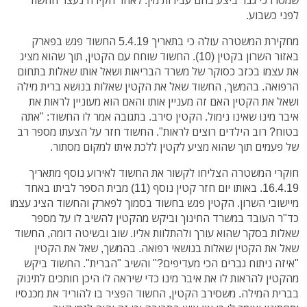
לפני כשבוע.
מחקירת המשטרה עולה כי בתאריך 5.4.19 החשוד פגש בפארק
באזור השרון בקטין (10). החשוד שוחח עם הקטין, תוך שהוא מציג
את עצמו בכזב כסוקר של משרד הבריאות ושאל אותו שאלות בתחום
הרפואה. בהמשך, החשוד שאל את הקטין שאלות בנושא ברית מילה
ושאל את הקטין האם זה מעניין אותו והאם הוא מעוניין לראות את
איבר מינו שאינו נימול. הקטין סירב. בתגובה אמר לו החשוד: "אתה
בטוח? רוב הילדים רוצים לראות". החשוד חזר על הצעתו מספר רב
של פעמים תוך שהוא מציע לקטין ללכת איתו למקום מסתור.
חוקרי המשטרה הצליחו לקשור את החשוד לאירוע נוסף מתאריך
16.4.19. באותו יום חזר קטין נוסף (11) מבית הספר לביתו באחד
מיישובי השרון. הקטין פגש בחשוד בסמוך לפארק והחשוד הציג עצמו
כד"ר העובד במשרד החינוך וביקש מהקטין להשיב לו על מספר
שאלות בסקר שהוא עורך ולהתלוות אליו. שוב ובשיטה דומה, החשוד
שאל את הקטין שאלות בנושאי רפואה. בהמשך, שאל את הקטין
"איזה ניתוח גברים הכי מעדיפים?" והשיב "הברית". החשוד ביקש
מהקטין להראות לו את איבר מינו כדי שיראה לו היכן חותכים לתינוק
בברית המילה. משסירב הקטין, החשוד הפציר בו להוריד את מכנסיו