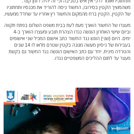
ותחתוניו ואומר לו כי אין איש בסביבה וכי זה יהיה לזמן קצר.
משהמשיך הקטין בסירובו, החשוד ניסה להוריד את מכנסיו ותחתוניו
של הקטין. הקטין ברח מהמקום והחשוד רץ אחריו עד שחדל ממעשיו.
מעצרו של החשוד הוארך מעת לעת בבית משפט השלום בפתח תקווה
וביום שישי האחרון הוגשה נגדו הצהרת תובע ומעצרו הוארך ב-4
ימים. היום (שני) הוגש נגד החשוד כתב אישום המכיל שני אישומים
בעבירות של ניסיון מעשה מגונה בקטין שטרם מלאו לו 14 שנים
והטרדה מינית. יחד עם כתב האישום הוגשה נגד החשוד גם בקשת
מעצר עד לתום ההליכים המשפטיים נגדו.
פרסומת