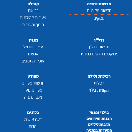
חדשות נתניה
קהילה
חדשות מקומיות
בריאות
פעילות קהילתית
מבזקים
חינוך ומצוינות
נדל"ן
מגזין
חדשות נדל"ן
עיצוב וסטייל
פרויקטים חדשים בנתניה
אנשים
אוכל ומתכונים
רכילות ולילה
ספורט
רכילות
חדשות ספורט
מקומות בילוי
ספורט נוער
מכבי נתניה
בילוי ופנאי
בלוגים
הצגות ואירועים
דעה אישית
תרבות לילדים
יהדות
מסעדות בנתניה