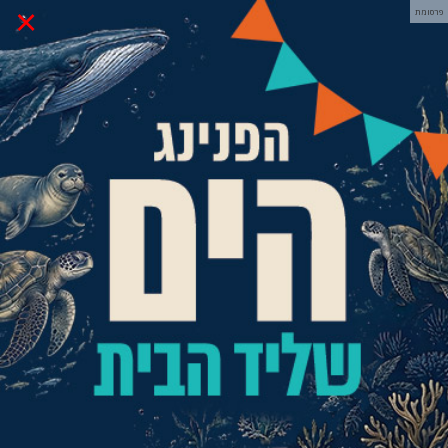
×
פרסומת