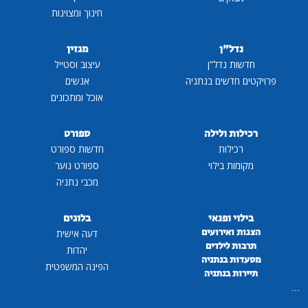
חינוך ומצוינות
נדל"ן
מגזין
חדשות נדל"ן
עיצוב וסטייל
פרויקטים חדשים בנתניה
אנשים
אוכל ומתכונים
רכילות ולילה
ספורט
רכילות
חדשות ספורט
מקומות בילוי
ספורט נוער
מכבי נתניה
בילוי ופנאי
בלוגים
הצגות ואירועים
דעה אישית
תרבות לילדים
יהדות
מסעדות בנתניה
הפינה המשפטית
תיירות בנתניה
...