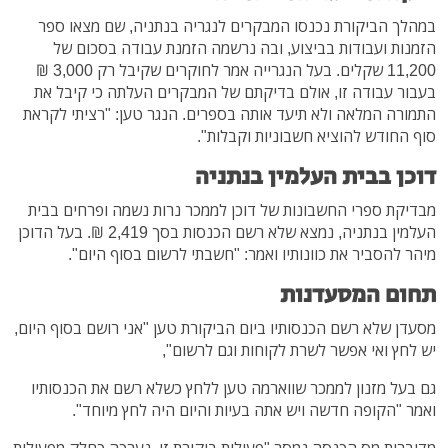
במהלך הביקורת נכנסו המבקרים לנגריה בנתניה, שם מצאו ספר
הזמנות ועבודות בביצוע, ובה נרשמה הזמנת עבודה בסכום של
11,200 שקלים. בעל הנגרייה אמר לחוקרים שקיבל רק 3,000 ₪
בעבור עבודה זו, אולם בדיקתם של המבקרים העלתה כי קיבל את
התמורה המלאה ולא תיעד אותה בספרים. הנגר טען: "רציתי לקראת
סוף החודש להוציא חשבוניות וקבלות".
דוכן בבית העלמין בנתניה
מבדיקת ספרי החשבונות של דוכן לממכר נרות נשמה ופרחים בבית
העלמין בנתניה, נמצא שלא רשם הכנסות בסך 2,419 ₪. בעל הדוכן
מיהר להסביר את כוונותיו ואמר: "חשבתי לרשום בסוף היום".
תחום המסעדנות
מסעדן שלא רשם הכנסותיו ביום הביקורת טען "אני רושם בסוף היום,
יש לחץ ואי אפשר לשרת לקוחות וגם לרשום",
גם בעל מזנון לממכר שווארמה טען ללחץ כשלא רשם את הכנסותיו
ואמר "הקופה חדשה ויש אתה בעיות והיום היה לחץ מיוחד".
מדוברות מס הכנסה נמסר "פעילות ביקורת זו, נערכה כחלק מפעילות