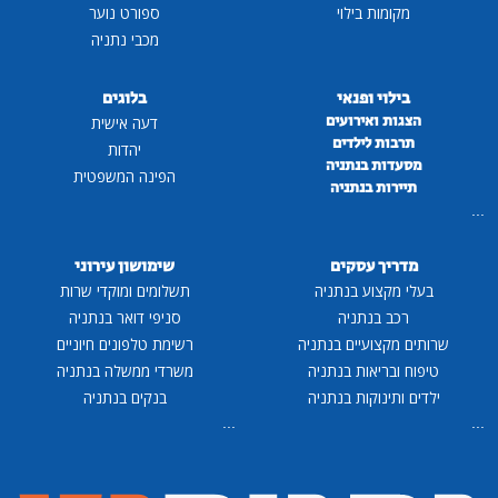
מקומות בילוי
ספורט נוער
מכבי נתניה
בילוי ופנאי
בלוגים
הצגות ואירועים
דעה אישית
תרבות לילדים
יהדות
מסעדות בנתניה
הפינה המשפטית
תיירות בנתניה
...
מדריך עסקים
שימושון עירוני
בעלי מקצוע בנתניה
תשלומים ומוקדי שרות
רכב בנתניה
סניפי דואר בנתניה
שרותים מקצועיים בנתניה
רשימת טלפונים חיוניים
טיפוח ובריאות בנתניה
משרדי ממשלה בנתניה
ילדים ותינוקות בנתניה
בנקים בנתניה
...
...