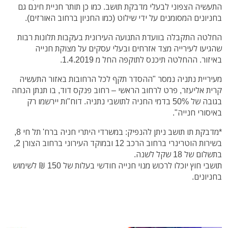
התעשיה הצפוני לבעלי מדבקת תושב. כמו כן תותר חניית חינם גם
בחניונים המסומנים על ידי שילוט (כמו החניון ברחוב האורזים).
החלטה התקבלה בוועדת התנועה העירונית בעקבות תלונות רבות
שהגיעו לעירייה מצד אזרחים ובעלי עסקים על מצוקת חנייה
באיזור. ההחלטה תיכנס לתוקפה החל מ 1.4.2019.
מעיריית נתניה נמסר "ההסדר תקף לכל הרחובות באזור התעשיה
קרית אליעזר, פרט לרחוב הראשי – רחוב פנקס דוד, בו תנתן הנחה
בגובה של 50% בדמי החניה לתושבי נתניה. דוח"ות יירשמו רק
באיסורי חנייה".
*מדבקת תו תושב ניתן להנפיק: במשרדי היתרי חניה ברח' תל חי 8,
בשירות הוטרינרי ברחוב הרכב 12 ובמוקד העירוני ברחוב הצורן 2,
בתשלום של 18 שקל לשנה.
תושבי חוץ יוכלו לרכוש מנוי חנייה חודשי בעלות של 150 ₪ לשימוש
בחניונים.