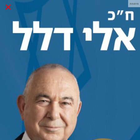
×
פרסומת