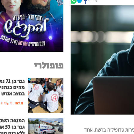
שיתוף
פופולרי
גבר בן
מהים בנתני
במצב אנוש
חדשות מקומיות
המגפה השק
גבר בן
יה בנוגע ל-8 חשודים בעבירות פדופיליה ברשת. אחד
ללא רוח חיי