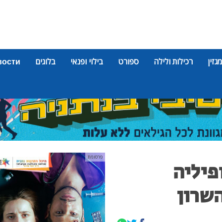
מגזין
רכילות ולילה
ספורט
בילוי ופנאי
בלוגים
вости
פרסומת
דופיליה
שרון