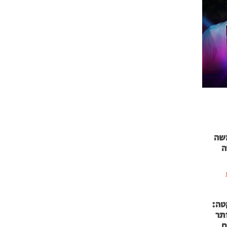
 71 נמשה
ה
טה:
 53 אותר
ם