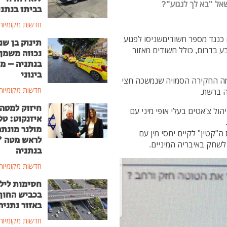
שאל "בא לך לנגוע"?
בביתו בנתני
חדשות מקומיות
נגד מספר חשודיםשניסו לפגוע
תינוק בן שנ
 בדרום, כולל חשודים מאזור
נכווה משמן
בנתניה – מ
בינוני
מה החקירה הסמויה שנמשכה חצי
חדשות מקומיות
ה ברשת.
חיזוק למטה
ול צ'אטים בעלי אופי מיני עם
איזנקוט: טל
מולנר מונת
ת 18 וניסה לשדל את ה"קטין" לקיים יחסי מין עם
לראש מטה 
בנתניה
חדשות מקומיות
חסימות ליל
בכביש החוף
באזור נתניה
חדשות מקומיות