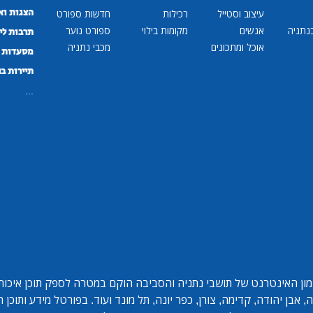
הצגות וא
עיצוב וסטייל
רכילות
חדשות ספורט
נתניה
אנשים
מקומות בילוי
ספורט נוער
תרבות לי
אוכל ומתכונים
מכבי נתניה
מסעדות ב
תיירות ב
...
ון האינטרנט של תושבי נתניה והסביבה הוקם במטרה לספק תוכן איכותי 
אבן יהודה, קדימה, צורן, כפר יונה, תל מונד ועוד. בפורטל מידע ותוכן