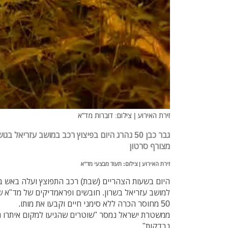
זירת האירוע | צילום: דוברות מד"א
גבר כבן 50 נהרג היום בפיצוץ רכב במושב עזריאל 
מצורף סרטון
זירת האירוע | צילום: תעוד מבצעי מד"א
היום בשעות הצהריים (שבת) רכב התפוצץ ועלה באש 
למושב עזריאל בשרון. חובשים ופראמדיקים של מד"א שה
50 מחוסר הכרה ללא סימני חיים וקבעו את מותו.
ממשטרת ישראל נמסר "שוטרים שהגיעו למקום איתרו גו
נבדקות".