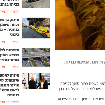
בביתו בנתני
חדשות מקומיות
תינוק בן שנ
נכווה משמן
בנתניה – מ
בינוני
חדשות מקומיות
חסימות ליל
בכביש החוף
באזור נתניה
בגוש תל מונד. הנסיבות נבדקות.
חדשות מקומיות
חיזוק למטה
איזנקוט: טל
באש בשטח פתוח סמוך לכניסה
מולנר מונת
גיעו למקום דיווחו על גבר כבן
לראש מטה 
בנתניה
פת אדם בסמוך. נסיבות האירוע
חדשות מקומיות