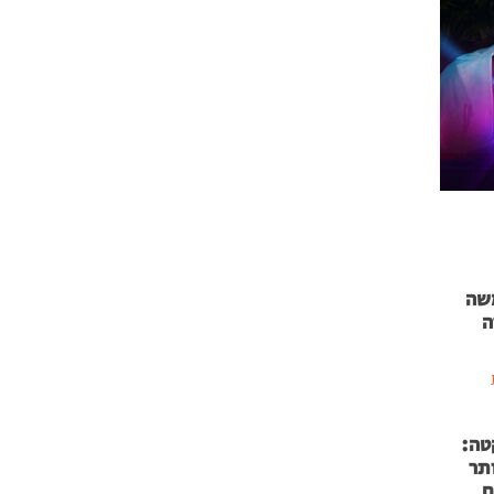
 71 נמשה
ה
טה:
 53 אותר
ם