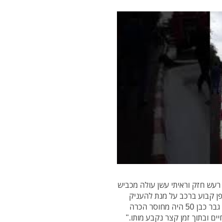
רעש חזק וראיתי עשן עולה מכביש
ופן קבוע ברכב על מנת להעניק
טיפול רפואי. כשהגעתי למקום ראיתי רכב שעולה באש, גבר כבן 50 היה מחוסר הכרה
יים ובתוך זמן קצר נקבע מותו."