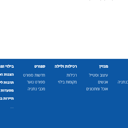
מגזין
רכילות ולילה
ספורט
בילוי ופ
הצגות וא
עיצוב וסטייל
רכילות
חדשות ספורט
נתניה
אנשים
מקומות בילוי
ספורט נוער
תרבות לי
אוכל ומתכונים
מכבי נתניה
מסעדות ב
תיירות ב
...