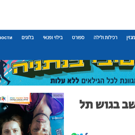
מגזין
רכילות ולילה
ספורט
בילוי ופנאי
בלוגים
вости
פרסומת
שב בגוש תל