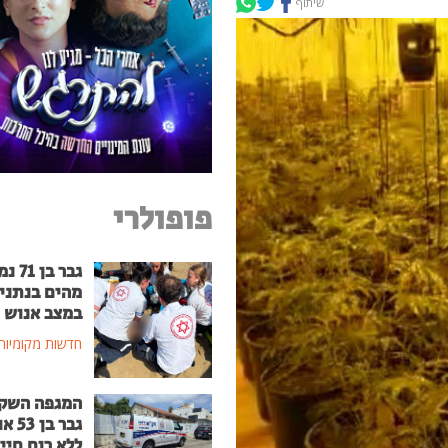
שיתוף
פופולרי
גבר בן
מהים בנתני
במצב אנוש
חדשות מקומיות
המגפה השק
גבר בן
ללא רוח חיי