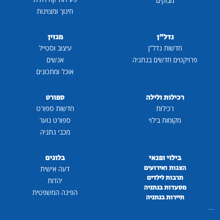
מבזקים
חינוך ומצוינות
נדל"ן
מגזין
חדשות נדל"ן
עיצוב וסטייל
פרויקטים חדשים בנתניה
אנשים
אוכל ומתכונים
רכילות ולילה
ספורט
רכילות
חדשות ספורט
מקומות בילוי
ספורט נוער
מכבי נתניה
בילוי ופנאי
בלוגים
הצגות ואירועים
דעה אישית
תרבות לילדים
יהדות
מסעדות בנתניה
הפינה המשפטית
תיירות בנתניה
...