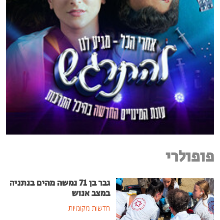
פופולרי
גבר בן 71 נמשה מהים בנתניה
במצב אנוש
חדשות מקומיות