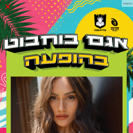
×
פרסומת