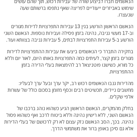
הנאשמים חברו לביצוע שורה של עבירות רכוש, תוך שהם עושים
שימוש באביזרים ייעודיים לפריצה שאף נתפסו ברשותם שעה
שנעצרו.
הנאשם הראשון הורשע בגין 13 עבירות התפרצויות לדירות מגורים
וב-17 מעשי גניבה, נהיגה בזמן פסילה ועבירות נוספות. הנאשם השני
הורשע ב-5 עבירות התפרצויות לבתים, 5 עבירות גניבה בצוותא ועוד.
בחקירה התברר כי הנאשמים ביצעו את עבירות ההתפרצויות לדירות
מגורים בזמן קצר, לעיתים כמה התפרצויות באותו היום, לאור יום וללא
כל מורא, כשישנו פוטניצאל רב להימצאות בעלי הדירה בזמן
ההתפרצויות.
מהדירות גנבו הנאשמים רכוש רב, יקר ערך ובעל ערך לבעליו:
מחשבים ניידים, תכשיטים רבים וכסף מזומן בסכום כולל של עשרות
אלפי שקלים.
בחלק מהמקרים, הנאשם הראשון הגיע כשהוא נוהג ברכבו של
הנאשם השני, ללא רישיון נהיגה וללא ביטוח לרכב ואף כשהוא פסול
נהיגה. בכך, הסב הנאשם נזק עצום לא רק לרכושם של בעלי הדירות
אלא גם סיכן באופן ברור את משתמשי הדרך.