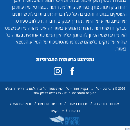
יהודה, קדימה, צורן, כפר יונה, תל מונד ועוד. בפורטל מידע ותוכן
העוסקים בנתניה והסביבה על כל רבדיה: תרבות ובילוי, שירותים
עירוניים, מידע על העיר, מדריך עסקים, חברה, רכילות, ספורט,
מבזקי חדשות ועוד. המידע המופיע באתר זה אינו מהווה מידע משפטי
ו/או מידע רשמי הניתן להסתמך עליו. אין המערכת אחראית בצורה כל
שהיא על נזקים כלשהם שנגרמו מהסתמכות על המידע הנמצא
באתר.
נתניהנט ברשתות החברתיות
2026 © נתניהנט - כל העיר בקליק אחד! - כל הזכויות שמורות לחברת לשם בר תקשורת בע"מ
מפעילת האתר נתניה נט - כל נתניה בקליק אחד
/
/
/
/
אודות נתניה נט
פרסום באתר
מדיניות פרטיות
תנאי שימוש
/
נגישות
צרו קשר