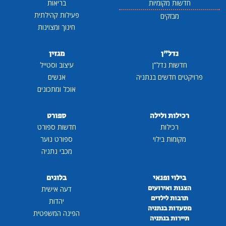
חדשות מקומיות
בריאות
פעילות קהילתית
מבזקים
חינוך ומצוינות
נדל"ן
מגזין
חדשות נדל"ן
עיצוב וסטייל
פרויקטים חדשים בנתניה
אנשים
אוכל ומתכונים
רכילות ולילה
ספורט
רכילות
חדשות ספורט
מקומות בילוי
ספורט נוער
מכבי נתניה
בילוי ופנאי
בלוגים
הצגות ואירועים
דעה אישית
תרבות לילדים
יהדות
מסעדות בנתניה
הפינה המשפטית
תיירות בנתניה