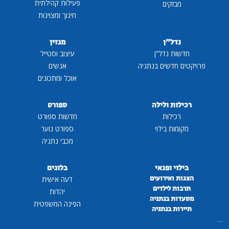
פעילות קהילתית
מבזקים
חינוך ומצוינות
נדל"ן
מגזין
חדשות נדל"ן
עיצוב וסטייל
פרויקטים חדשים בנתניה
אנשים
אוכל ומתכונים
רכילות ולילה
ספורט
רכילות
חדשות ספורט
מקומות בילוי
ספורט נוער
מכבי נתניה
בילוי ופנאי
בלוגים
הצגות ואירועים
דעה אישית
תרבות לילדים
יהדות
מסעדות בנתניה
הפינה המשפטית
תיירות בנתניה
...