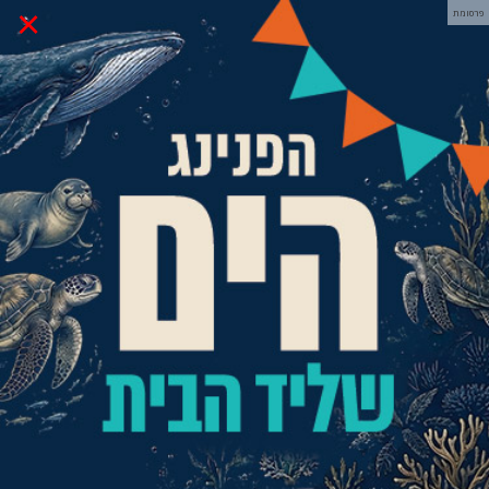
×
פרסומת