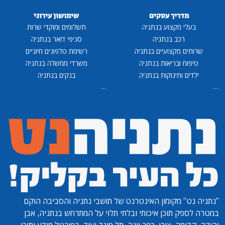
מדריך עסקים
שימושון עירוני
בעלי מקצוע בנתניה
תשלומים ומוקדי שרות
רכב בנתניה
סניפי דואר בנתניה
שרותים מקצועיים בנתניה
רשימת טלפונים חיוניים
טיפוח ובריאות בנתניה
משרדי ממשלה בנתניה
ילדים ותינוקות בנתניה
בנקים בנתניה
...
...
"נתניה נט"
מקומון האינטרנט של תושבי נתניה והסביבה הוקם
במטרה לספק תוכן איכותי ובלתי תלוי על המתרחש בנתניה, אבן
יהודה, קדימה, צורן, כפר יונה, תל מונד ועוד. בפורטל מידע ותוכן