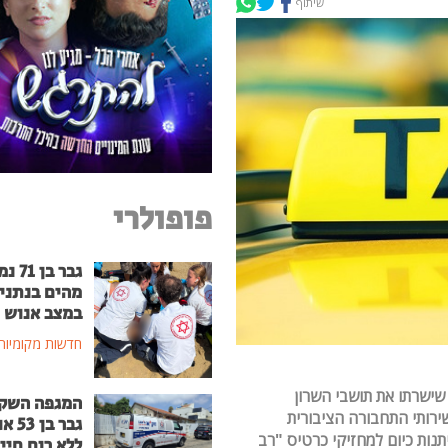
שיתוף
פופולרי
גבר בן
מהים בנתני
במצב אנוש
חדשות מקומיות
שישרתו את תושבי השרון
המגפה השק
ירותי התחבורה הציבורית
גבר בן
תנות כיום למחזיקי כרטיס "רב
ללא רוח חיי