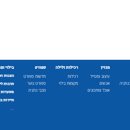
מגזין
רכילות ולילה
ספורט
בילוי ופ
הצגות וא
עיצוב וסטייל
רכילות
חדשות ספורט
נתניה
אנשים
מקומות בילוי
ספורט נוער
תרבות לי
אוכל ומתכונים
מכבי נתניה
מסעדות ב
תיירות ב
...