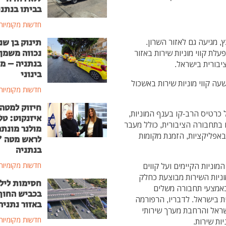
בביתו בנתני
חדשות מקומיות
תינוק בן שנ
 מגיעה גם לאזור השרון.
נכווה משמן
ת קווי מוניות שירות באזור
בנתניה – מ
בורית בישראל.
בינוני
 קווי מוניות שירות באשכול
חדשות מקומיות
חיזוק למטה
כרטיס הרב-קו בענף המוניות,
איזנקוט: טל
בתחבורה הציבורית, כולל מעבר
מולנר מונת
 באפליקציות, הזמנת מקומות
לראש מטה 
בנתניה
חדשות מקומיות
מוניות הקיימים ועל קווים
וניות השירות מבוצעת כחלק
חסימות ליל
 כאמצעי תחבורה משלים
בכביש החוף
ת בישראל. לדבריו, הרפורמה
באזור נתניה
שראל והרחבת מערך שירותי
חדשות מקומיות
ות שירות.