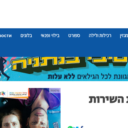
מגזין
רכילות ולילה
ספורט
בילוי ופנאי
בלוגים
вости
פרסומת
 השירות