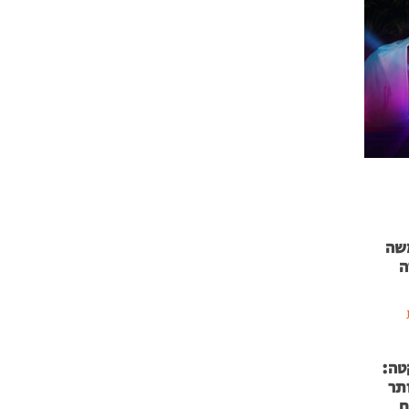
 71 נמשה
ה
טה:
 53 אותר
ם