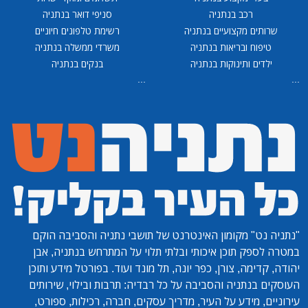
רכב בנתניה
סניפי דואר בנתניה
שרותים מקצועיים בנתניה
רשימת טלפונים חיוניים
טיפוח ובריאות בנתניה
משרדי ממשלה בנתניה
ילדים ותינוקות בנתניה
בנקים בנתניה
...
...
"נתניה נט"
מקומון האינטרנט של תושבי נתניה והסביבה הוקם
במטרה לספק תוכן איכותי ובלתי תלוי על המתרחש בנתניה, אבן
יהודה, קדימה, צורן, כפר יונה, תל מונד ועוד. בפורטל מידע ותוכן
העוסקים בנתניה והסביבה על כל רבדיה: תרבות ובילוי, שירותים
עירוניים, מידע על העיר, מדריך עסקים, חברה, רכילות, ספורט,