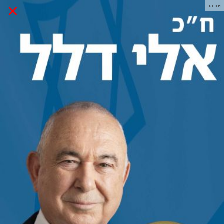
×
פרסומת