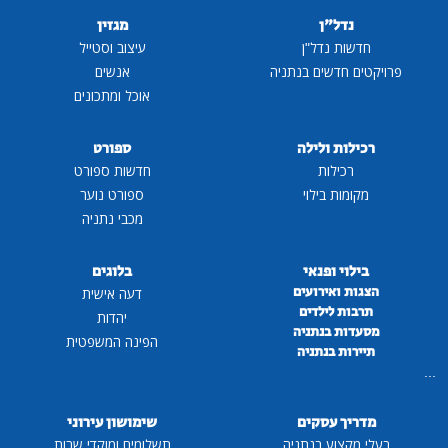
נדל"ן
מגזין
חדשות נדל"ן
עיצוב וסטייל
פרויקטים חדשים בנתניה
אנשים
אוכל ומתכונים
רכילות ולילה
ספורט
רכילות
חדשות ספורט
מקומות בילוי
ספורט נוער
מכבי נתניה
בילוי ופנאי
בלוגים
הצגות ואירועים
דעה אישית
תרבות לילדים
יהדות
מסעדות בנתניה
הפינה המשפטית
תיירות בנתניה
...
מדריך עסקים
שימושון עירוני
בעלי מקצוע בנתניה
תשלומים ומוקדי שרות