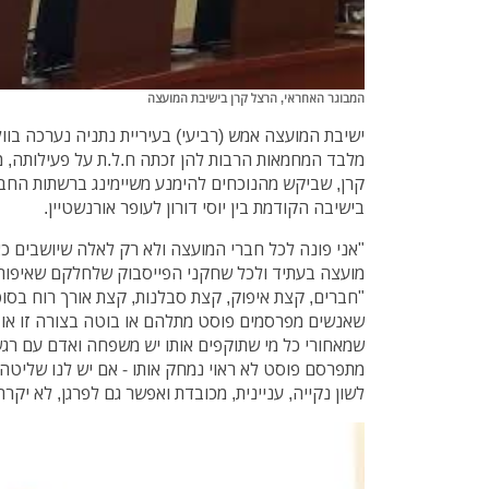
המבוגר האחראי, הרצל קרן בישיבת המועצה
ישיבת המועצה אמש (רביעי) בעיריית נתניה נערכה בוולי
מלבד המחמאות הרבות להן זכתה ח.ל.ת על פעילותה, 
קרן, שביקש מהנוכחים להימנע משיימינג ברשתות החבר
בישיבה הקודמת בין יוסי דורון לעופר אורנשטיין.
"אני פונה לכל חברי המועצה ולא רק לאלה שיושבים כא
מועצה בעתיד ולכל שחקני הפייסבוק שלחלקם שאיפות פ
"חברים, קצת איפוק, קצת סבלנות, קצת אורך רוח בסופו
שאנשים מפרסמים פוסט מתלהם או בוטה בצורה זו או א
שמאחורי כל מי שתוקפים אותו יש משפחה ואדם עם רגשו
מתפרסם פוסט לא ראוי נמחק אותו - אם יש לנו שליטה על
לשון נקייה, עניינית, מכובדת ואפשר גם לפרגן, לא יקר