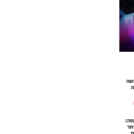
 71 נמשה
ה
טה:
 53 אותר
ם