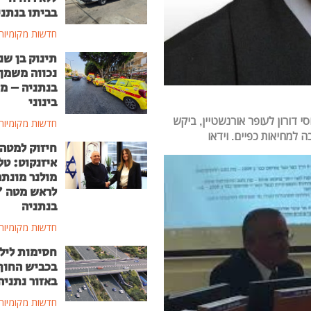
בביתו בנתני
חדשות מקומיות
תינוק בן שנ
נכווה משמן
בנתניה – מ
בינוני
י דורון לעופר אורנשטיין, ביקש
חדשות מקומיות
 למחיאות כפיים. וידאו
חיזוק למטה
איזנקוט: טל
מולנר מונת
לראש מטה 
בנתניה
חדשות מקומיות
חסימות ליל
בכביש החוף
באזור נתניה
חדשות מקומיות