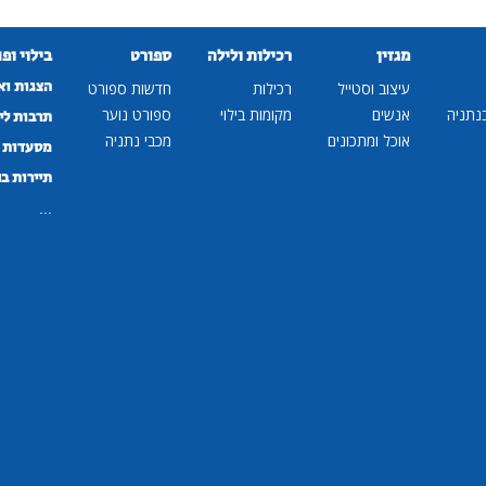
מגזין
רכילות ולילה
ספורט
בילוי ופ
הצגות וא
עיצוב וסטייל
רכילות
חדשות ספורט
נתניה
אנשים
מקומות בילוי
ספורט נוער
תרבות לי
אוכל ומתכונים
מכבי נתניה
מסעדות ב
תיירות ב
...