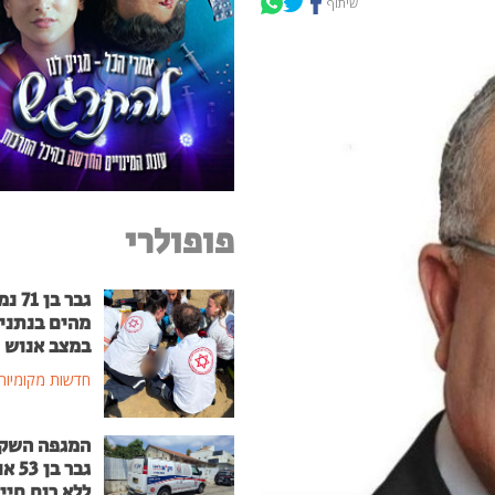
שיתוף
פופולרי
גבר בן
מהים בנתני
במצב אנוש
חדשות מקומיות
המגפה השק
גבר בן
ללא רוח חיי