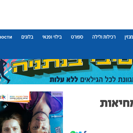
מגזין
רכילות ולילה
ספורט
בילוי ופנאי
בלוגים
вости
פרסומת
מחיאות