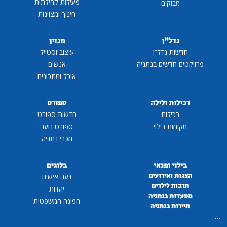
פעילות קהילתית
מבזקים
חינוך ומצוינות
נדל"ן
מגזין
חדשות נדל"ן
עיצוב וסטייל
פרויקטים חדשים בנתניה
אנשים
אוכל ומתכונים
רכילות ולילה
ספורט
רכילות
חדשות ספורט
מקומות בילוי
ספורט נוער
מכבי נתניה
בילוי ופנאי
בלוגים
הצגות ואירועים
דעה אישית
תרבות לילדים
יהדות
מסעדות בנתניה
הפינה המשפטית
תיירות בנתניה
...