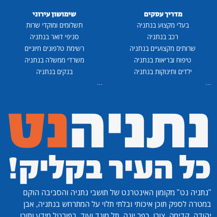
מדריך עסקים
שימושון עירוני
בעלי מקצוע בנתניה
תשלומים ומוקדי שרות
רכב בנתניה
סניפי דואר בנתניה
שרותים מקצועיים בנתניה
רשימת טלפונים חיוניים
טיפוח ובריאות בנתניה
משרדי ממשלה בנתניה
ילדים ותינוקות בנתניה
בנקים בנתניה
...
...
"נתניה נט"
מקומון האינטרנט של תושבי נתניה והסביבה הוקם
במטרה לספק תוכן איכותי ובלתי תלוי על המתרחש בנתניה, אבן
יהודה, קדימה, צורן, כפר יונה, תל מונד ועוד. בפורטל מידע ותוכן