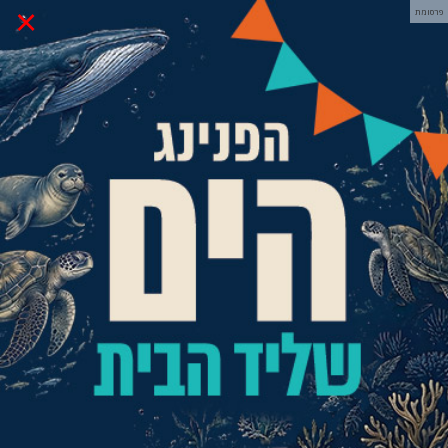
×
פרסומת