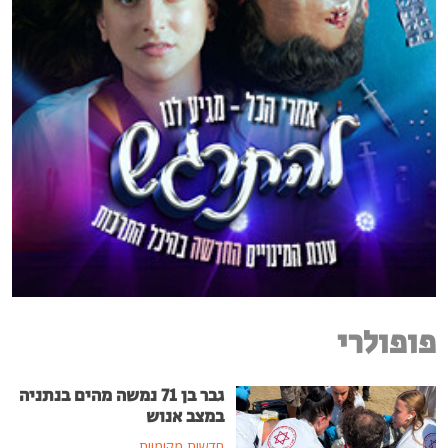
פופולרי
גבר בן 71 נמשה מהים בנתניה
במצב אנוש
חדשות מקומיות