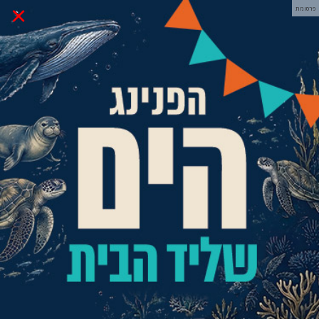
×
פרסומת