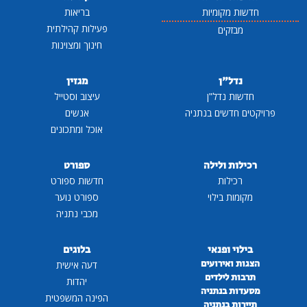
חדשות מקומיות
בריאות
פעילות קהילתית
מבזקים
חינוך ומצוינות
נדל"ן
מגזין
חדשות נדל"ן
עיצוב וסטייל
פרויקטים חדשים בנתניה
אנשים
אוכל ומתכונים
רכילות ולילה
ספורט
רכילות
חדשות ספורט
מקומות בילוי
ספורט נוער
מכבי נתניה
בילוי ופנאי
בלוגים
הצגות ואירועים
דעה אישית
תרבות לילדים
יהדות
מסעדות בנתניה
הפינה המשפטית
תיירות בנתניה