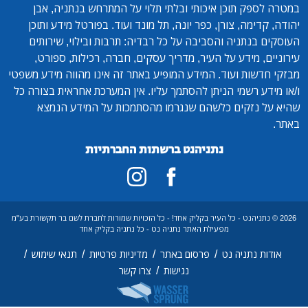
במטרה לספק תוכן איכותי ובלתי תלוי על המתרחש בנתניה, אבן
יהודה, קדימה, צורן, כפר יונה, תל מונד ועוד. בפורטל מידע ותוכן
העוסקים בנתניה והסביבה על כל רבדיה: תרבות ובילוי, שירותים
עירוניים, מידע על העיר, מדריך עסקים, חברה, רכילות, ספורט,
מבזקי חדשות ועוד. המידע המופיע באתר זה אינו מהווה מידע משפטי
ו/או מידע רשמי הניתן להסתמך עליו. אין המערכת אחראית בצורה כל
שהיא על נזקים כלשהם שנגרמו מהסתמכות על המידע הנמצא
באתר.
נתניהנט ברשתות החברתיות
2026 © נתניהנט - כל העיר בקליק אחד! - כל הזכויות שמורות לחברת לשם בר תקשורת בע"מ
מפעילת האתר נתניה נט - כל נתניה בקליק אחד
/
/
/
/
אודות נתניה נט
פרסום באתר
מדיניות פרטיות
תנאי שימוש
/
נגישות
צרו קשר