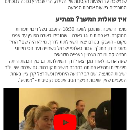
שנמשכה עד השעות הקטנות של הלילה, הרי שבמרץ נכונה לנוכחים
המורגלים בשעות ארוכות הפתעה.
אין שאלות המשך? מפתיע
מועד הישיבה, שתוכנן לשעה 18:30 התעכב בשל ריבוי תעודות
ההוקרה. לא פחות מ-15 כאלה – שהובילו לאולם מפוצץ עד אפס
מקום - הוענקו בטרם יצאו השאילתות לדרך. מי לא היה שם? החל
מזוכי חידון התנ"ך, עבור באלופי ישראל בשחייה ועד זוכי חידוני
מתמטיקה ומורה מצטיין באפייה מלונאית.
שעה ארוכה לאחר מכן יצאו לדרך השאילתות. גם כאן הכמות הייתה
מינימלית וממילא פחותה בהרבה מישיבות קודמות. גם שלמה ישי, יו"ר
ישיבות המועצה, שם לב לרגיעה היחסית וכשהרצל קרן ציין באחת
הפעמים שאין ישיבות המשך הגיב אינסטינקטיבית - "מפתיע".