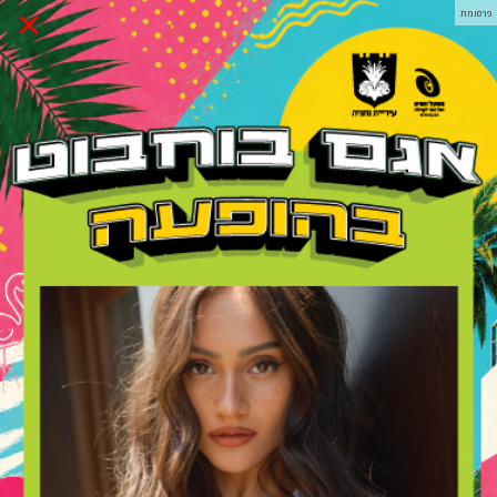
×
פרסומת