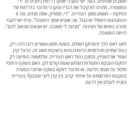
תושבים אתיופים. בעוד ישי טען כי אותם דו"חות ניתנים על ידי
המשטרה, מהרט לא קיבל את דבריו וטען כי מדובר בדו"חות של
הפיקוח – משמע מתוך העירייה. "די, מספיק, אתה מגזים. מה זו
ההתנהגות הזאת? יש גבול. אני אוציא אותך החוצה!", צרח ישי לעבר
מהרט בשיאו של הוויכוח. "מגיעה לי תשובה. יש אנשים שכואב להם",
הייתה התשובה.
לאט לאט הלך והתרוקן האולם. בשעה תשע ועשרים רובו היה ריק,
נטול שתיים מהדמויות הדומיננטיות בישיבות מסוג זה, הרצל קרן
ועופר אורנשטיין, וכמובן נטול ראש העירייה, שלמעשה הופיעה רק
לטקס הענקת התעודות כשלוש שעות קודם לכן. האם השקט היחסי
מלמד על מגמה חדשה, או מדובר דווקא בשקט שלפני הסערה
בעקבות הפרסומים על איחוד קרוב בין קרן ליוני שטבון? בעיריית
נתניה לעולם אין לדעת.