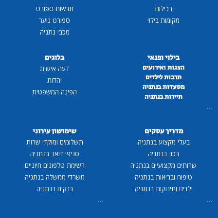
רכילות
חדשות ספורט
מקומות בילוי
ספורט נוער
מכבי נתניה
בילוי ופנאי
בלוגים
הצגות ואירועים
דעה אישית
תרבות לילדים
יהדות
מסעדות בנתניה
הפינה המשפטית
תיירות בנתניה
...
מדריך עסקים
שימושון עירוני
בעלי מקצוע בנתניה
תשלומים ומוקדי שרות
רכב בנתניה
סניפי דואר בנתניה
שרותים מקצועיים בנתניה
רשימת טלפונים חיוניים
טיפוח ובריאות בנתניה
משרדי ממשלה בנתניה
ילדים ותינוקות בנתניה
בנקים בנתניה
...
...