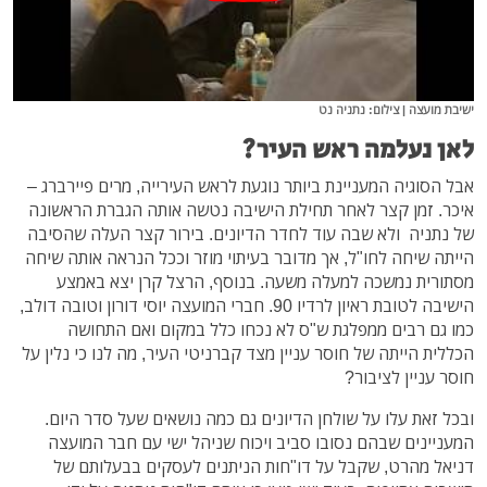
ישיבת מועצה | צילום: נתניה נט
לאן נעלמה ראש העיר?
אבל הסוגיה המעניינת ביותר נוגעת לראש העירייה, מרים פיירברג –
איכר. זמן קצר לאחר תחילת הישיבה נטשה אותה הגברת הראשונה
של נתניה ולא שבה עוד לחדר הדיונים. בירור קצר העלה שהסיבה
הייתה שיחה לחו"ל, אך מדובר בעיתוי מוזר וככל הנראה אותה שיחה
מסתורית נמשכה למעלה משעה. בנוסף, הרצל קרן יצא באמצע
הישיבה לטובת ראיון לרדיו 90. חברי המועצה יוסי דורון וטובה דולב,
כמו גם רבים ממפלגת ש"ס לא נכחו כלל במקום ואם התחושה
הכללית הייתה של חוסר עניין מצד קברניטי העיר, מה לנו כי נלין על
חוסר עניין לציבור?
ובכל זאת עלו על שולחן הדיונים גם כמה נושאים שעל סדר היום.
המעניינים שבהם נסובו סביב ויכוח שניהל ישי עם חבר המועצה
דניאל מהרט, שקבל על דו"חות הניתנים לעסקים בבעלותם של