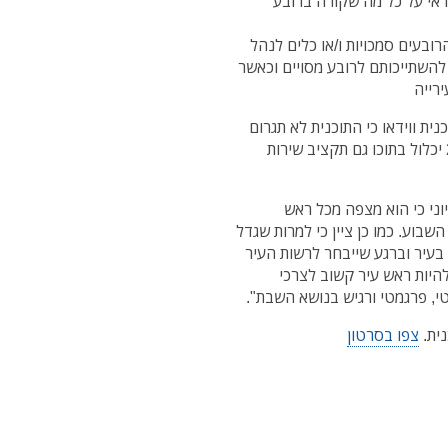
ראי על כל מה שקורה ברובע
הרובעים סמכויות ו/או כלים לנהל
השתייכותם לרובע מסויים וכאשר
רייה
נית ווידאו כי התוכנית לא תגרום
לחריגה מהתקציב העירוני וכמו כן רוצה שתקציב 2019 יכלול בתוכו גם תקציב שירות
וני כי הוא מצפה מכל ראש
שבוע. כמו כן ציין כי למרות שגדל
 בעיר וברגע שייבחר לרשות העיר
 להיות ראש עיר קשוב לצרכי
י, פרגמטי ורגיש בנושא השבת".
נית.
צפו בסרטון