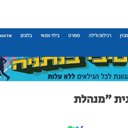
מגזין
רכילות ולילה
ספורט
בילוי ופנאי
בלוגים
вости
נית "מנהלת