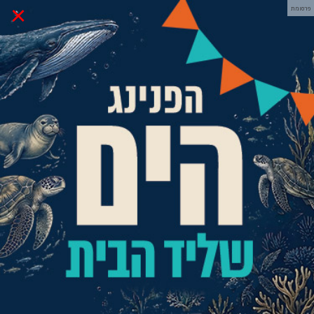
×
פרסומת