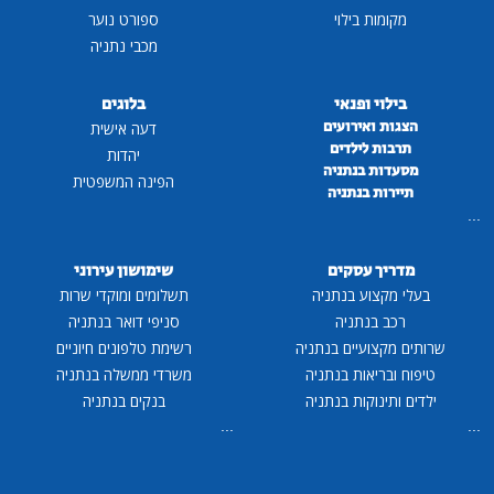
מקומות בילוי
ספורט נוער
מכבי נתניה
בילוי ופנאי
בלוגים
הצגות ואירועים
דעה אישית
תרבות לילדים
יהדות
מסעדות בנתניה
הפינה המשפטית
תיירות בנתניה
...
מדריך עסקים
שימושון עירוני
בעלי מקצוע בנתניה
תשלומים ומוקדי שרות
רכב בנתניה
סניפי דואר בנתניה
שרותים מקצועיים בנתניה
רשימת טלפונים חיוניים
טיפוח ובריאות בנתניה
משרדי ממשלה בנתניה
ילדים ותינוקות בנתניה
בנקים בנתניה
...
...