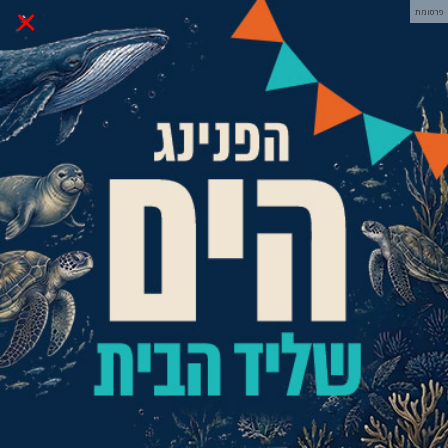
×
פרסומת