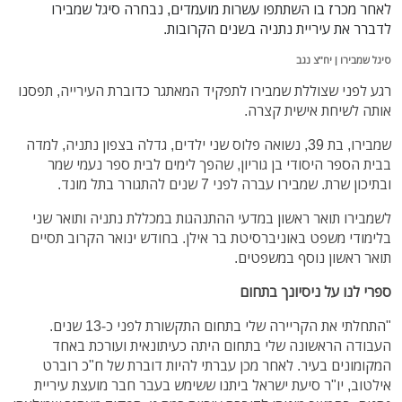
לאחר מכרז בו השתתפו עשרות מועמדים, נבחרה סיגל שמבירו
לדברר את עיריית נתניה בשנים הקרובות.
סיגל שמבירו | יח"צ נגב
רגע לפני שצוללת שמבירו לתפקיד המאתגר כדוברת העירייה, תפסנו
אותה לשיחת אישית קצרה.
שמבירו, בת 39, נשואה פלוס שני ילדים, גדלה בצפון נתניה, למדה
בבית הספר היסודי בן גוריון, שהפך לימים לבית ספר נעמי שמר
ובתיכון שרת. שמבירו עברה לפני 7 שנים להתגורר בתל מונד.
לשמבירו תואר ראשון במדעי ההתנהגות במכללת נתניה ותואר שני
בלימודי משפט באוניברסיטת בר אילן. בחודש ינואר הקרוב תסיים
תואר ראשון נוסף במשפטים.
ספרי לנו על ניסיונך בתחום
"התחלתי את הקריירה שלי בתחום התקשורת לפני כ-13 שנים.
העבודה הראשונה שלי בתחום היתה כעיתונאית ועורכת באחד
המקומונים בעיר. לאחר מכן עברתי להיות דוברת של ח"כ רוברט
אילטוב, יו"ר סיעת ישראל ביתנו ששימש בעבר חבר מועצת עיריית