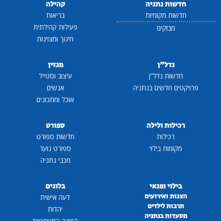
חדשות נתניה
קהילה
חדשות מקומיות
בריאות
פעילות קהילתית
מבזקים
חינוך ומצוינות
נדל"ן
מגזין
חדשות נדל"ן
עיצוב וסטייל
פרויקטים חדשים בנתניה
אנשים
אוכל ומתכונים
רכילות ולילה
ספורט
רכילות
חדשות ספורט
מקומות בילוי
ספורט נוער
מכבי נתניה
בילוי ופנאי
בלוגים
הצגות ואירועים
דעה אישית
תרבות לילדים
יהדות
מסעדות בנתניה
הפינה המשפטית