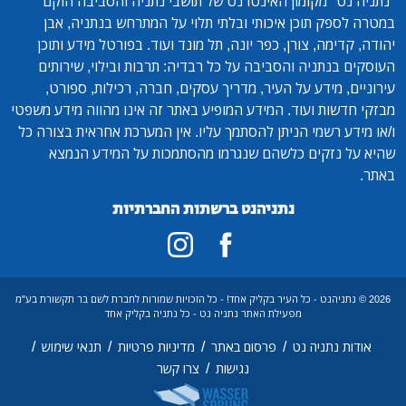
"נתניה נט"
מקומון האינטרנט של תושבי נתניה והסביבה הוקם
במטרה לספק תוכן איכותי ובלתי תלוי על המתרחש בנתניה, אבן
יהודה, קדימה, צורן, כפר יונה, תל מונד ועוד. בפורטל מידע ותוכן
העוסקים בנתניה והסביבה על כל רבדיה: תרבות ובילוי, שירותים
עירוניים, מידע על העיר, מדריך עסקים, חברה, רכילות, ספורט,
מבזקי חדשות ועוד. המידע המופיע באתר זה אינו מהווה מידע משפטי
ו/או מידע רשמי הניתן להסתמך עליו. אין המערכת אחראית בצורה כל
שהיא על נזקים כלשהם שנגרמו מהסתמכות על המידע הנמצא
באתר.
נתניהנט ברשתות החברתיות
2026 © נתניהנט - כל העיר בקליק אחד! - כל הזכויות שמורות לחברת לשם בר תקשורת בע"מ
מפעילת האתר נתניה נט - כל נתניה בקליק אחד
/
/
/
/
אודות נתניה נט
פרסום באתר
מדיניות פרטיות
תנאי שימוש
/
נגישות
צרו קשר