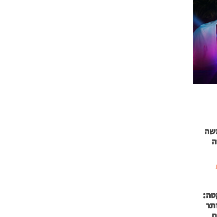
 71 נמשה
ה
טה:
 53 אותר
ם