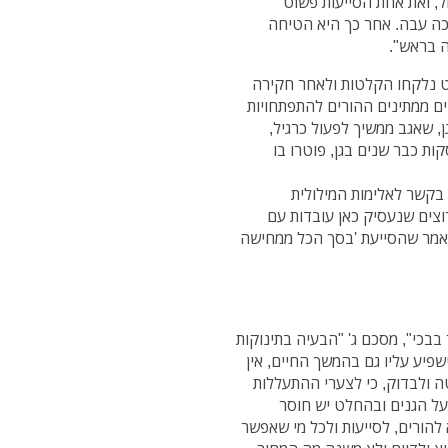
ל, ואת אחת הסייעות פשוט
כה עבה. אחר כך היא הטיחה
ה בראש".
פט נלקחו הקלטות ולאחר חקירה
ם ממתינים ההורים להתפתחויות
, שאגב ממשיך לפעול כרגיל,
קות כבר שנים בגן, פוטרו בו
בקשר לאלימות המילולית
וצים שנעסיק כאן עובדות עם
 ואמר שהסייעת 'בסך הכל ממחישה
בבכי", מסכם ג' "הבעיה בתינוקות
שפיע עליו גם בהמשך החיים, אין
 ולבדוק, כי לצערי ההתעללות
על הגנים ובהחלט יש חוסר
להורים, לסייעות ולכל מי שאפשר