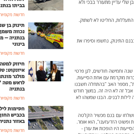
 שלי עדיין מתעורר בבכי ולא
בביתו בנתני
חדשות מקומיות
 התעללות, החליטו לא לשתוק.
תינוק בן שנ
נכווה משמן
בנתניה – מ
נם התינוק, נחשפו וסיפרו את
בינוני
חדשות מקומיות
חיזוק למטה
איזנקוט: טל
 שנה וחמישה חודשים, לגן פרטי
מולנר מונת
כרות מוקדמת עם אחת הסייעות.
לראש מטה 
ת", מספר האב "בהתחלה חשבנו
בנתניה
, אבל זה לא היה זה. במשך חודש
 לילות לבנים. הבנו שמשהו לא
חדשות מקומיות
חסימות ליל
בכביש החוף
 ושלחו עם בנם מכשיר הקלטה
באזור נתניה
ופשוט הזדעזענו", הוא אומר.
יעות היו הופכות את עורן -
חדשות מקומיות