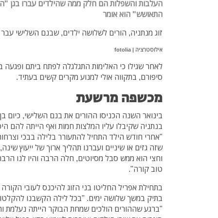
העלבות והשפלות הם חלק ממה שהילדים עברו בגן "הבן
התאושש" הוא אומר
זוג מנתניה, הורים לשלושה ילדים, שבנם השלישי עבר
אילוסטרציה | fotolia
לאחר שגילו כי האלימות התגלגלה לפתח ביתם ופגעה בב
סיפורם, בתקווה אולי למנוע מקרים קשים בעתיד.
מכשפה מרשעת
בינואר השנה הכניסו ההורים את בנם השלישי, כיום בן
בנתניה שקיבלו עליו המלצות חמות ואף הייתה להם הי
"אחרי חודש הילד התחיל להתעורר בלילה בבכי וצרחו
שזה גזים או שיניים ועברנו תהליך ארוך של ייעוץ שינה
וחצי הוא ממש סבל מסיוטים, חלה הרבה והיו לנו הרבה
טוב קורה".
בתחילת אפריל החליטו בני הזוג להיכנס לעובי הקורה
בתיק במשך שלושה ימים. "בכל לילה הקשבנו להקלטות 
"ברגע שההורים הולכים שמחת הבוקר הייתה נעלמת והסי