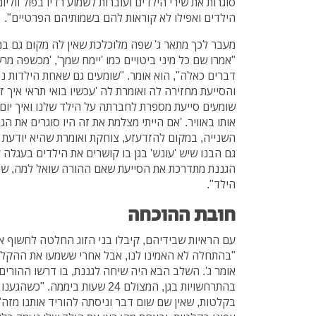
סוגרות את שירי הילדים ועוברות לשמוע רדיו בפול ווליו
הילדים ואפילו לא קוראות להם בשמותיהם הפרטיים".
מעבר לכך מתאר ג' שפה מלוכלכת שאין לה מקום גם במק
"אמרו שם כל מיני ביטויים כמו 'יימח שמך', 'מכשפה מ
דברים כאלה", הוא אומר. "שומעים גם שאחת הילדות 
והסייעת מחזירה לה ואומרת לה 'עכשיו בואי תראי איך ז
שומעים סייעת מספרת לחברתה על הילד שלנו ואיך יום
אותו באוויר. 'אם הייתי מצלמת את זה היו סוגרים את הג
השנייה, במקום להזדעזע, צוחקת ואומרת שהיא יודעת 
גם הבנו שיש 'עונש' בגן בו קושרים את הילדים בעגלה 
הגננת מתדרכת את הסייעת שאם ההורה שואל למה, ש
הילד".
חובת ההוכחה
עם הראיות שבידיהם, קיבלו בני הזוג החלטה לחשוף א
"בהתחלה לא האמינו לנו, אבל אחרי ששמעו את ההקלט
אומר ג'. השלב הבא היה שיחה לגננת, בו דרשו ההורים
בהתרחשויות בגן, המצולם 24 שעות בי
בקלטות, שאין שם שום דבר וניסתה להוריד אותנו מזה"