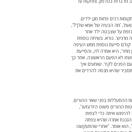
ם, מדברות בטלפון, צוחקות על
ומות רכים פחות מגן ילדים.
רשעת', 'מה הבעיה של אמא שלך?',
ננזפת על שצבטה ילד אחר
ה מרגיש'. נורא. בשיחה נוספת
 קודם סייעת נוספת ממש העיפה
ן מחר', היא אמרה לה, והסייעת
ושזו לא הפעם הראשונה. אחר כך
עם הפנים לקיר. שומעים איך
תסביר שהיא מנסה להרדים את
ת ההתעללות בפני שאר ההורים.
ות ההורים פשוט הזדעזעו",
 להיפגש איתה כדי לצפות
ממה. "כשהגענו הגננת אמרה שהיא צפתה
, הוא אומר. "אחרי שהתעקשנו