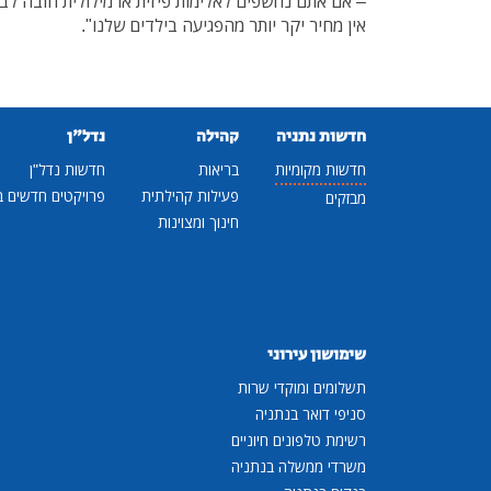
– אם אתם נחשפים לאלימות פיזית או מילולית חובה לב
אין מחיר יקר יותר מהפגיעה בילדים שלנו".
חדשות נתניה
קהילה
נדל"ן
חדשות מקומיות
בריאות
חדשות נדל"ן
פעילות קהילתית
פרויקטים חדשים ב
מבזקים
חינוך ומצוינות
שימושון עירוני
תשלומים ומוקדי שרות
סניפי דואר בנתניה
רשימת טלפונים חיוניים
משרדי ממשלה בנתניה