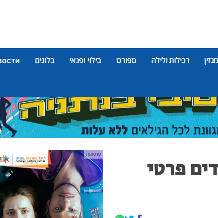
מגזין
רכילות ולילה
ספורט
בילוי ופנאי
בלוגים
вости
פרסומת
ים פרטי