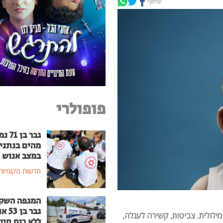
שיתוף
פופולרי
גבר בן
מהים בנתני
במצב אנוש
חדשות מקומיות
המגפה השק
גבר בן
ומילולית. צביטות, קשירה לעגלה,
ללא רוח חיי