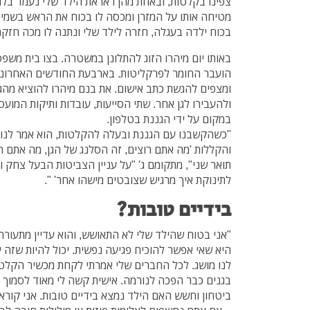
צפינו בקלטות, ובאחת מהן ראו את הילד שלי נעמד בלו
מטיחה אותו על המזרן ומכסה לו בכוח את הראש בשמי
בכוח ילדה בעגלה, חזרה לילד שלי ונתנה לו מכה חזק
באותו יום מיהרו הזוג להתלונן במשטרה. בצו בית מש
הועבר החומר לפרקליטות. בארבעת החודשים האחרוני
ומצפים להגשת כתב אישום. את בנם מיהרו להוציא מהגן
ולהעבירו לגן אחר. שתי הסייעות, עובדות ותיקות המועס
במקום על ידי הגננת בטלפון.
"כשהקשבנו עם הגננת ובעלה להקלטות, הוא אמר לנו 
והקללות 'מה אתם רוצים, זה הסלנג של הגן, מה אתם ר
תואר שני", מתקומם ג' "על עניין הצביטות הבעל צחק
לתינוקת איך מרגיש שצובטים מישהו אחר' ".
בידיים טובות?
"אני בטוח שהילד שלי לא התאושש, והוא עדיין מתעורר 
היא שאי אפשר להוכיח פגיעה נפשית. יכול להיות שזה י
לנו מושג. לכל החברים שלי אמרתי לקחת מכשיר הקלטה
בגנים כבר הפכה לנורמה. אישית קשה לי מאוד לסמוך 
ביטחון וחשש האם הילד נמצא בידיים טובות. אני קורא 