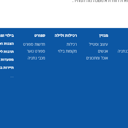
וא ולדווח ולא משנה מה המחיר.
מגזין
רכילות ולילה
ספורט
בילוי ופ
הצגות וא
עיצוב וסטייל
רכילות
חדשות ספורט
נתניה
אנשים
מקומות בילוי
ספורט נוער
תרבות לי
אוכל ומתכונים
מכבי נתניה
מסעדות ב
תיירות ב
...