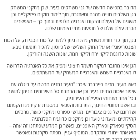
מדובר בתפישה חדשה של גני משחקים בעיר, שכן מתקני המשחק
בגן משלבים חוייה מהנה ומאתגרת, תוך לימוד חוקים פיזיקליים וכן
מושגים של העולם והיקום ואנרגיה חלופית ובתוך כך – מאפשרים
הכרת עולם שלם של תופעות מחיי היומיום שלנו.
בגן, תוך כדי חווית משחק מהנה ניתן ללמוד על כוח הכבידה, על הכוח
הצנטריפוגלי או על החוק השלישי של ניוטון. להכיר תופעות טבע
שונות כדוגמת ליקוי ירח וליקוי חמה, עונות השנה והוריקן.
הגן אינו מחובר למקור חשמל חיצוני ומפיק את כל האנרגיה הדרושה
לו מאנרגיית השמש ומאנרגיית המשחק של המשתתפים.
ראש העיר, מרים פיירברג-איכר: "העיר נתניה חרטה על דיגלה את
שיפור איכות החיים בעיר וכן את הרחבת סל השירותים הניתן לתושב
בכל אחד מתחומי הפעילות העירונית,
ובראשם תחומי החינוך, התרבות והפנאי. במסגרת זו קידמנו הקמתם
ושדרוגם של גנים ציבוריים, מגרשי ספורט ומתקני כושר, מרכזים
קהילתיים ומועדוני נוער וכן מתקנים כדוגמת הפלנתניה,
הסקייטפארק ופארק האופניים, כאשר גן המדע שפתחנו זה עתה –
הוא אתר ייחודי ומתקדם, המוסיף עניין, מפתח סקרנות ומאפשר
למידה בדרך משחק.