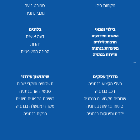
מקומות בילוי
ספורט נוער
מכבי נתניה
בילוי ופנאי
בלוגים
הצגות ואירועים
דעה אישית
תרבות לילדים
יהדות
מסעדות בנתניה
הפינה המשפטית
תיירות בנתניה
...
מדריך עסקים
שימושון עירוני
בעלי מקצוע בנתניה
תשלומים ומוקדי שרות
רכב בנתניה
סניפי דואר בנתניה
שרותים מקצועיים בנתניה
רשימת טלפונים חיוניים
טיפוח ובריאות בנתניה
משרדי ממשלה בנתניה
ילדים ותינוקות בנתניה
בנקים בנתניה
...
...