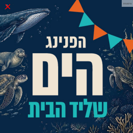
×
פרסומת