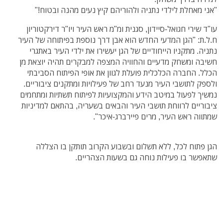
"אני מאחלת לילדי נתניה ולהוריהם קיץ נעים מהנה ובטוח!"
עו"ד שירי חגואל-סיידון, סגנית ומ"מ ראש העיר ויו"ר דירקטוריון
ח.ל.ת: "הגן המדעי החדש הוא אבן דרך נוספת בפיתוחה של העיר
נתניה. מתקניו הייחודיים של הגן יעשירו את ילדי העיר באתגרי
חשיבה ומשחק מדעיים והחוויה המצפה למבקרים תהיה יוצאת מן
הכלל. החברה הכלכלית פועלת לגוון את אופי הפיתוח הסביבתי
ולספק לתושבי העיר מנעד רחב של פעילויות ומתקנים ציבוריים.
נמשיך לפעול במיטב הידע והמקצועיות לפיתוח תשתיות ומתחמים
ציבוריים לרווחת תושבי העיר והבאים בשעריה, בהתאם למדיניות
שמתווה ראש העיר, מרים פיירברג-איכר".
הגן פתוח לכל, ללא תשלום ובשבוע הקרוב תותקן בו הצללה
שתאפשר בו פעילות נוחה גם בשעות הצהריים.