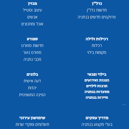
נדל"ן
מגזין
חדשות נדל"ן
עיצוב וסטייל
פרויקטים חדשים בנתניה
אנשים
אוכל ומתכונים
רכילות ולילה
ספורט
רכילות
חדשות ספורט
מקומות בילוי
ספורט נוער
מכבי נתניה
בילוי ופנאי
בלוגים
הצגות ואירועים
דעה אישית
תרבות לילדים
יהדות
מסעדות בנתניה
הפינה המשפטית
תיירות בנתניה
...
מדריך עסקים
שימושון עירוני
בעלי מקצוע בנתניה
תשלומים ומוקדי שרות