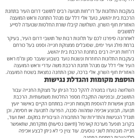
בעקבות התלונות על דו"חות תנועה רבים לתושבי דרום העיר בתחנת
הרכבת בית יהושע, נועד אלי דלל עם מנהל התחנה וראש המועצה
האזורית חוף השרון. השלושה קיבלו שורת החלטות שנועדה לסייע
לתושבים
לאחרונה סיפרנו לכם על תלונות רבות של תושבי דרום העיר, בעיקר
ברמת פולג ועיר ימים, שסובלים ממצוקת חנייה וספגו בעל כורחם
דו"חות חנייה רבים בתחנת הרכבת בית יהושע.
בעקבות התלונות החוזרות ונשנות נועד בשבוע שעבר סגן ומ"מ ראש
העיר אלי דלל עם מנהל תחנת הרכבת משה עדרי וראש המועצה
האזורית חוף השרון, אלי ברכה, שכן התחנה נמצאת בשטח המועצה.
הוספת מקומות והגדלת נגישות
השלושה נועדו במטרה להקל ככל הניתן על מצוקת החנייה עבור
התושבים, ובפגישה התקבלו מספר החלטות משמעותיות. הרכבת
תבחן אפשרות להוספת מקומות חנייה במתחם הקיים באישור יועץ
תנועה, תבוצע אכיפה שמהווה סכנה, הפרעה לתנועה או חסימה, וכן
תוגדל הנגישות והתדירות של התחבורה הציבורית במקום. זאת ועוד,
בקרוב תופעל מערכת קארפול (תיאום נסיעות) מתקדמת, שתאפשר
חנייה מובטחת לשני נוסעים. עוד צוין כי לא ניתן לבצע אכיפה
סלקטיבית במתחם התחנה.