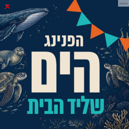
×
פרסומת