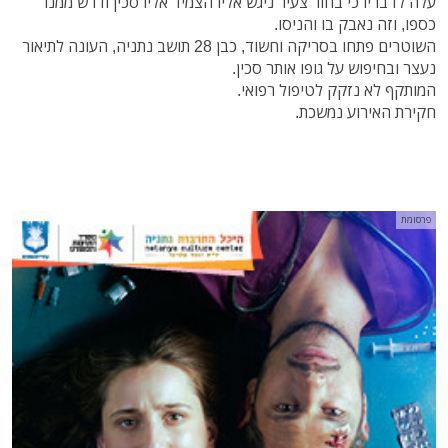
עלה לדבריו כי בחור צעיר ניגש אליו הצמיד אליו סכין ודרש ממנו
כספו, וזה נאבק בו והניסו.
השוטרים פתחו בסריקה וחשוד, כבן 28 תושב נתניה, העונה לתיאור
נעצר ובחיפוש על גופו אותר סכין.
המותקף לא נזקק לטיפול רפואי.
חקירת האירוע נמשכת.
פרסומת