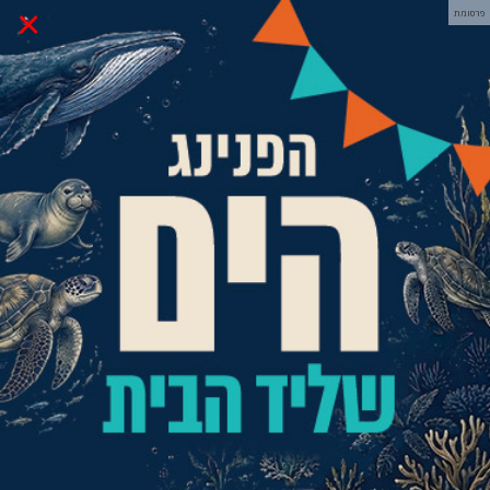
×
פרסומת