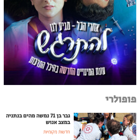
פופולרי
גבר בן 71 נמשה מהים בנתניה
במצב אנוש
חדשות מקומיות