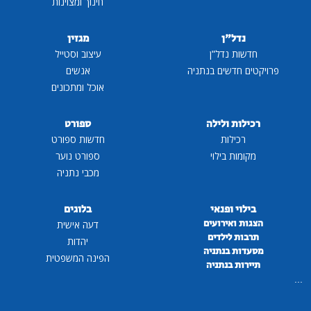
חינוך ומצוינות
נדל"ן
מגזין
חדשות נדל"ן
עיצוב וסטייל
פרויקטים חדשים בנתניה
אנשים
אוכל ומתכונים
רכילות ולילה
ספורט
רכילות
חדשות ספורט
מקומות בילוי
ספורט נוער
מכבי נתניה
בילוי ופנאי
בלוגים
הצגות ואירועים
דעה אישית
תרבות לילדים
יהדות
מסעדות בנתניה
הפינה המשפטית
תיירות בנתניה
...