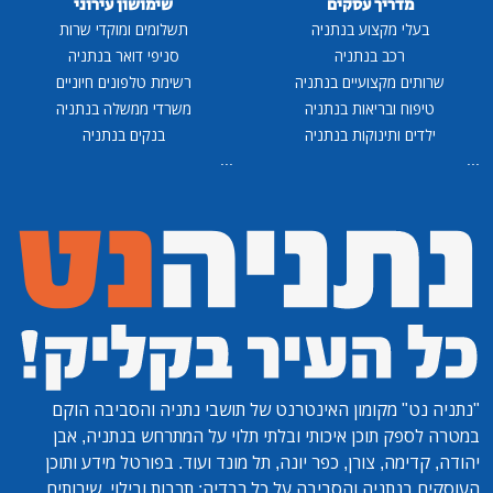
מדריך עסקים
שימושון עירוני
בעלי מקצוע בנתניה
תשלומים ומוקדי שרות
רכב בנתניה
סניפי דואר בנתניה
שרותים מקצועיים בנתניה
רשימת טלפונים חיוניים
טיפוח ובריאות בנתניה
משרדי ממשלה בנתניה
ילדים ותינוקות בנתניה
בנקים בנתניה
...
...
"נתניה נט"
מקומון האינטרנט של תושבי נתניה והסביבה הוקם
במטרה לספק תוכן איכותי ובלתי תלוי על המתרחש בנתניה, אבן
יהודה, קדימה, צורן, כפר יונה, תל מונד ועוד. בפורטל מידע ותוכן
העוסקים בנתניה והסביבה על כל רבדיה: תרבות ובילוי, שירותים