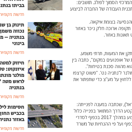
מרכזי הסמוך לפולג. תושבים:
בביתו בנתני
תכנית העבודה של החברה לביצוע
חדשות מקומיות
מהנסיעה בצומת איקאה.
תינוק בן שנ
 תקופה ארוכה חלק ניכר באזור
נכווה משמן
תאונות באזור.
בנתניה – מ
בינוני
חדשות מקומיות
קן את המעוות, תרתי משמע.
 של אופנועים במקום", כתבה בין
חיזוק למטה
וא מהווה סכנת בטיחות".
איזנקוט: טל
לנר ל'נתניה נט'. "פשוט קרצפו
מולנר מונת
ן ללחוץ על מע"צ כדי שתפתור את
לראש מטה 
בנתניה
חדשות מקומיות
ראל), שכתבה במענה לפנייתה:
חסימות ליל
טע הדרך המתואר בפנייה כלול
בכביש החוף
בתכנית העבודה של החברה לביצוע ריבודים. צפי לביצוע במהלך 2017 בכפוף לסדרי
באזור נתניה
כפוף ועל פי ההנחיות של משרד
חדשות מקומיות