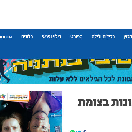
מגזין
רכילות ולילה
ספורט
בילוי ופנאי
בלוגים
вости
פרסומת
נות בצומת