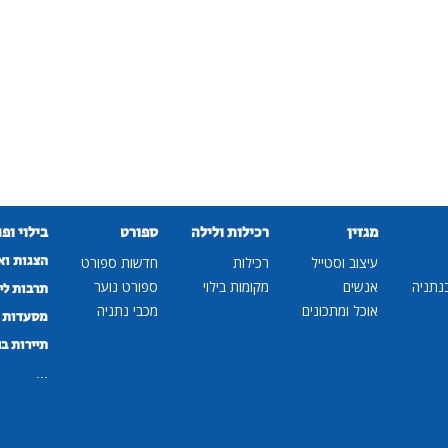
מגזין
רכילות ולילה
ספורט
בילוי ופ
הצגות וא
עיצוב וסטייל
רכילות
חדשות ספורט
נתניה
אנשים
מקומות בילוי
ספורט נוער
תרבות לי
אוכל ומתכונים
מכבי נתניה
מסעדות ב
תיירות ב
...