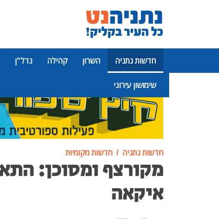
חדשות נתניה
השרון
קהילה
נדל"ן
שימושון עירוני
פרסומת
חדשות נתניה
חדשות מקומיות
מקורצף ומסוכן: התאו
איקאה