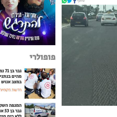
שיתוף
פופולרי
גבר בן
מהים בנתני
במצב אנוש
חדשות מקומיות
המגפה השק
גבר בן
ללא רוח חיי