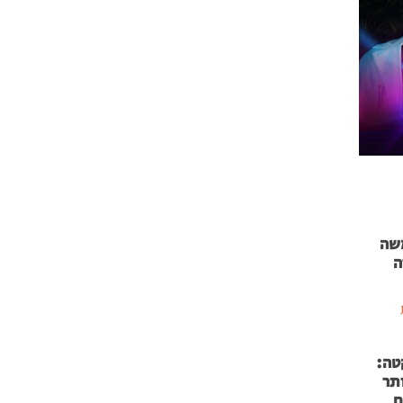
 71 נמשה
ה
טה:
 53 אותר
ם