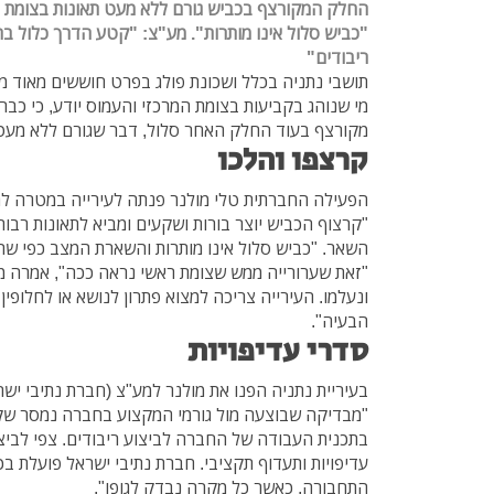
החלק המקורצף בכביש גורם ללא מעט תאונות בצומת ה
"כביש סלול אינו מותרות". מע"צ: "קטע הדרך כלול ב
ריבודים"
תושבי נתניה בכלל ושכונת פולג בפרט חוששים מאוד 
מי שנוהג בקביעות בצומת המרכזי והעמוס יודע, כי כבר
מקורצף בעוד החלק האחר סלול, דבר שגורם ללא מעט 
קרצפו והלכו
הפעילה החברתית טלי מולנר פנתה לעירייה במטרה לת
"קרצוף הכביש יוצר בורות ושקעים ומביא לתאונות רבות
השאר. "כביש סלול אינו מותרות והשארת המצב כפי שה
"זאת שערורייה ממש שצומת ראשי נראה ככה", אמרה מו
ונעלמו. העירייה צריכה למצוא פתרון לנושא או לחלופי
הבעיה".
סדרי עדיפויות
בעיריית נתניה הפנו את מולנר למע"צ (חברת נתיבי יש
"מבדיקה שבוצעה מול גורמי המקצוע בחברה נמסר שק
עדיפויות ותעדוף תקציבי. חברת נתיבי ישראל פועלת ב
התחבורה, כאשר כל מקרה נבדק לגופו".