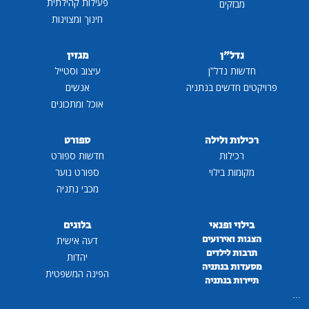
פעילות קהילתית
מבזקים
חינוך ומצוינות
נדל"ן
מגזין
חדשות נדל"ן
עיצוב וסטייל
פרויקטים חדשים בנתניה
אנשים
אוכל ומתכונים
רכילות ולילה
ספורט
רכילות
חדשות ספורט
מקומות בילוי
ספורט נוער
מכבי נתניה
בילוי ופנאי
בלוגים
הצגות ואירועים
דעה אישית
תרבות לילדים
יהדות
מסעדות בנתניה
הפינה המשפטית
תיירות בנתניה
...