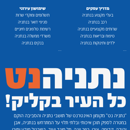
מדריך עסקים
שימושון עירוני
בעלי מקצוע בנתניה
תשלומים ומוקדי שרות
רכב בנתניה
סניפי דואר בנתניה
שרותים מקצועיים בנתניה
רשימת טלפונים חיוניים
טיפוח ובריאות בנתניה
משרדי ממשלה בנתניה
ילדים ותינוקות בנתניה
בנקים בנתניה
...
...
"נתניה נט"
מקומון האינטרנט של תושבי נתניה והסביבה הוקם
במטרה לספק תוכן איכותי ובלתי תלוי על המתרחש בנתניה, אבן
יהודה, קדימה, צורן, כפר יונה, תל מונד ועוד. בפורטל מידע ותוכן