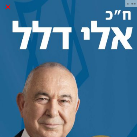
×
פרסומת