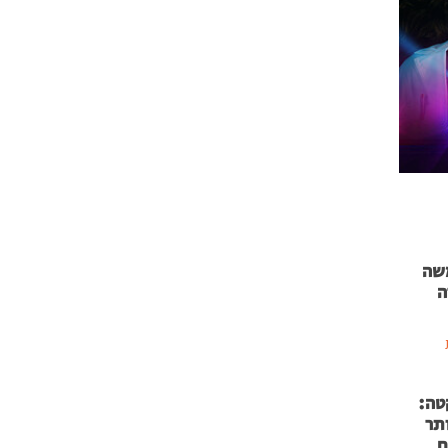
 71 נמשה
ה
טה:
 53 אותר
ם