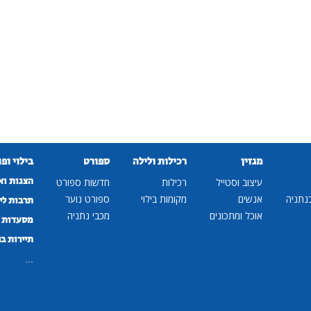
מגזין
רכילות ולילה
ספורט
בילוי ופ
הצגות וא
עיצוב וסטייל
רכילות
חדשות ספורט
נתניה
אנשים
מקומות בילוי
ספורט נוער
תרבות לי
אוכל ומתכונים
מכבי נתניה
מסעדות ב
תיירות ב
...