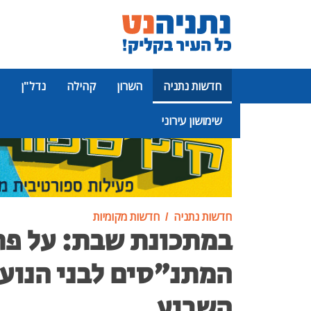
חדשות נתניה
השרון
קהילה
נדל"ן
שימושון עירוני
פרסומת
חדשות נתניה
חדשות מקומיות
במתכונת שבת: על פ
המתנ"סים לבני הנוער
השבוע