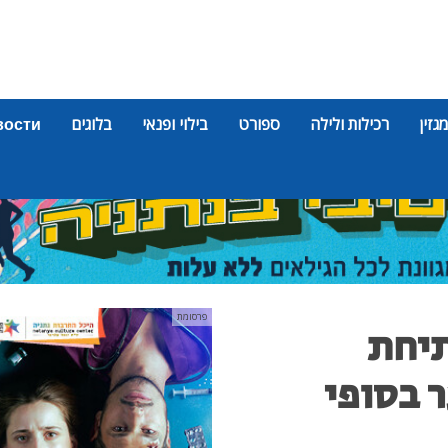
מגזין
רכילות ולילה
ספורט
בילוי ופנאי
בלוגים
вости
פרסומת
תיחת
 בסופי