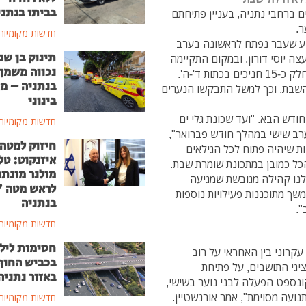
בביתו בנתני
 ברחבי נתניה, בעניין פתיחתם
ר.
חדשות מקומיות
וע שעבר נפתח לראשונה בערב
תינוק בן שנ
ה יוסי דורון, ובמקום התקיימה
נכווה משמן
פעילות 'לילה לבן' של הנוער העובד והלומד, בה נטלו חלק כ-15 חניכים בכתות ד'-ה'.
בנתניה – מ
השבת, וכך למשל התבקשו הנערים
בינוני
ודש הבא. "ועד שכונת גלי ים
חדשות מקומיות
ערב שישי במהלך חודש פברואר",
חיזוק למטה
ות שיהיה פתוח לכל הגילאים
איזנקוט: טל
הכל כמובן במתכונת שומרת שבת.
מולנר מונת
לנו קהילה מגובשת שמגיעה
לראש מטה 
משך מתוכננות פעילויות נוספות
בנתניה
".
חדשות מקומיות
חסימות ליל
עקרוני בין האחראי על רוב
בכביש החוף
יגי התושבים, על פתיחת
באזור נתניה
ונספט הפעלה לבני נוער בשישי,
נועה מסוימת", אמר אורנשטיין.
חדשות מקומיות