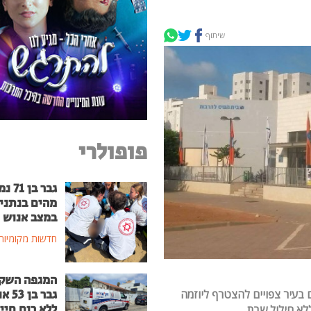
שיתוף
פופולרי
גבר בן
מהים בנתני
במצב אנוש
חדשות מקומיות
המגפה השק
גבר בן
 בעיר צפויים להצטרף ליוזמה
ללא רוח חיי
ללא חילול שבת