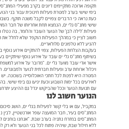
תקופה ארוכה מתקיימים דיונים בקרב מפעילי המתנ"סים
בימי שישי בערב למטרת פעילות חינוכית עבור בני הנוע
כעת נראה כי הדברים צפויים לקבל משנה תוקף. בשב
שישי מתנ"ס גלי ים, הנמצא תחת אחריותו של חבר המועצ
חשוב לציין כי במהלך הפעילות הוקפד שלא לחלל את 
להגיע ללא טלפונים סלולאריים.
בעקבות הצלחת הפעילות, צפוי להתקיים אירוע נוסף בח
בשיתוף מתנ"ס גלי ים עובד על אירוע נוסף שיתקיים ב
אישר אדי עובד מוועד גלי ים. "מדובר על אירוע למשפח
ויכלול ארוחת ערב ופעילות חברתית לנוער ולמבוגרים. 
המטרה היא לפנות לכל חתכי האוכלוסייה בשכונה. יש 
לאירעים בכל ימות השבוע וכעת יגיעו גם בימי שישי. בה
עם תנועת הנוער וככל שהביקוש יגדל גם ההיצע יתרחב
הנוער חשוב לנו
במקביל, עם או בלי קשר לפעילות בגלי ים, הושג סיכום 
המתנ"סים בעיר, חבר המועצה עופר אורנשטיין, לבין נצ
המתנ"סים במזרח נתניה בערב שבת. "אנחנו בוחנים ק
ללא חילול שבת, שיהיה פתוח לכל בני הנוער ולא רק לת