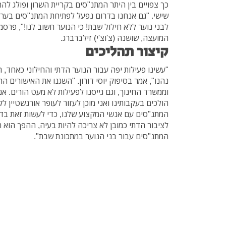
כך צפויים בין היתר המתנ"סים בקריית השרון ופולג לה
שישי. "גם אנחנו בדרום נפעל לפתיחת המתנ"סים בער
לבני נוער ללא חילול שבת! כי הנוער חשוב לנו!", פ
המועצה, שושנה (צ'וצ'י) זילברברג.
קיצור תהליכים
"עשינו פעילות יפה עבור הנוער הדתי והחילוני כאחד, 
נהנו", אמר בסיפוק יוסי דורון. "השגנו את האישורים 
וממשרד החינוך, וגם גייסנו לפעילות לא מעט הורים. 
הולכים בעקבותינו ואני מוכן לעזור לעופר אורנשטיין ל
המתנ"סים עם אנשי המקצוע שלנו, כדי לעשות זאת בד
לציבור הדתי כמובן לא צריכה להיות בעיה, ההפך הוא הנ
המתנ"סים עבור בני הנוער במתכונת שבת".