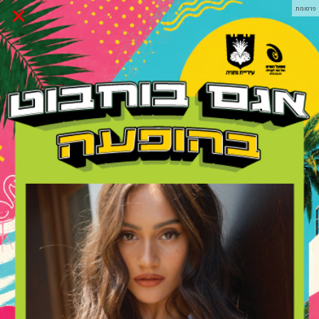
×
פרסומת