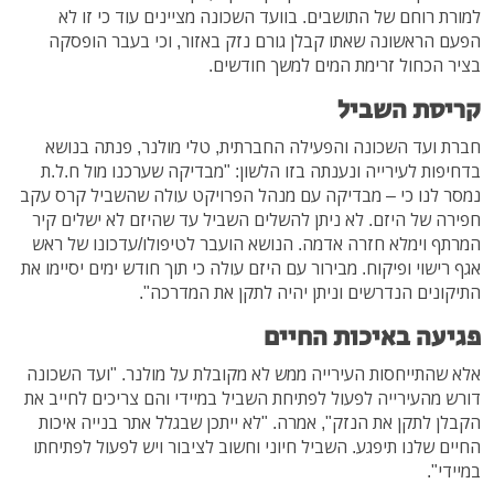
למורת רוחם של התושבים. בוועד השכונה מציינים עוד כי זו לא
הפעם הראשונה שאתו קבלן גורם נזק באזור, וכי בעבר הופסקה
בציר הכחול זרימת המים למשך חודשים.
קריסת השביל
חברת ועד השכונה והפעילה החברתית, טלי מולנר, פנתה בנושא
בדחיפות לעירייה ונענתה בזו הלשון: "מבדיקה שערכנו מול ח.ל.ת
נמסר לנו כי – מבדיקה עם מנהל הפרויקט עולה שהשביל קרס עקב
חפירה של היזם. לא ניתן להשלים השביל עד שהיזם לא ישלים קיר
המרתף וימלא חזרה אדמה. הנושא הועבר לטיפולו/עדכונו של ראש
אגף רישוי ופיקוח. מבירור עם היזם עולה כי תוך חודש ימים יסיימו את
התיקונים הנדרשים וניתן יהיה לתקן את המדרכה".
פגיעה באיכות החיים
אלא שהתייחסות העירייה ממש לא מקובלת על מולנר. "ועד השכונה
דורש מהעירייה לפעול לפתיחת השביל במיידי והם צריכים לחייב את
הקבלן לתקן את הנזק", אמרה. "לא ייתכן שבגלל אתר בנייה איכות
החיים שלנו תיפגע. השביל חיוני וחשוב לציבור ויש לפעול לפתיחתו
במיידי".