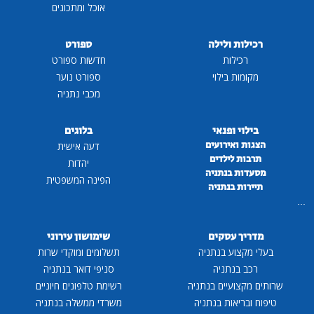
אוכל ומתכונים
רכילות ולילה
ספורט
רכילות
חדשות ספורט
מקומות בילוי
ספורט נוער
מכבי נתניה
בילוי ופנאי
בלוגים
הצגות ואירועים
דעה אישית
תרבות לילדים
יהדות
מסעדות בנתניה
הפינה המשפטית
תיירות בנתניה
...
מדריך עסקים
שימושון עירוני
בעלי מקצוע בנתניה
תשלומים ומוקדי שרות
רכב בנתניה
סניפי דואר בנתניה
שרותים מקצועיים בנתניה
רשימת טלפונים חיוניים
טיפוח ובריאות בנתניה
משרדי ממשלה בנתניה