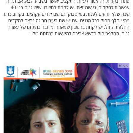
פתרון נקודתי זה אמור לעזור. התקציב יאושר בשבוע הבא, אם תהיה
אפשרות להקדים, נעשה זאת. יש לקחת בחשבון שיש גנים בני 40
שנה שלא יודעים לפנות בפייסבוק וגם שם ילדים עקוצים, בקרוב נדע
מתי יוחלף החול בכל הגנים. אם יש שם בעיה חריגה נרצה להקדים
החלפת החול. יש לקחת בחשבון שמאחר ומדובר במתחם של עשרה
גנים, החלפת חול בדשא צריכה להיעשות במתחם כולו".
פרסומת