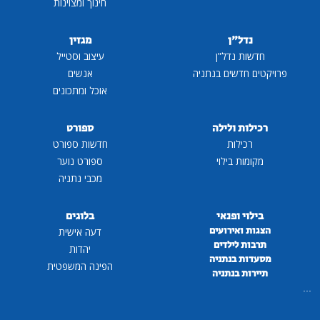
חינוך ומצוינות
נדל"ן
מגזין
חדשות נדל"ן
עיצוב וסטייל
פרויקטים חדשים בנתניה
אנשים
אוכל ומתכונים
רכילות ולילה
ספורט
רכילות
חדשות ספורט
מקומות בילוי
ספורט נוער
מכבי נתניה
בילוי ופנאי
בלוגים
הצגות ואירועים
דעה אישית
תרבות לילדים
יהדות
מסעדות בנתניה
הפינה המשפטית
תיירות בנתניה
...