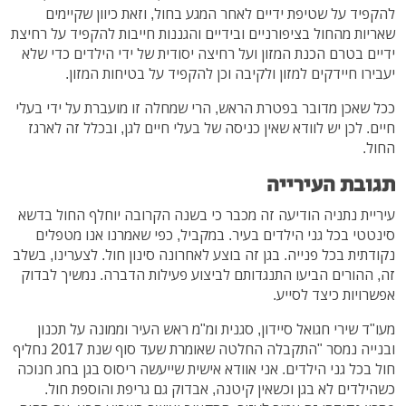
להקפיד על שטיפת ידיים לאחר המגע בחול, וזאת כיוון שקיימים
שאריות מהחול בציפורניים ובידיים והגננות חייבות להקפיד על רחיצת
ידיים בטרם הכנת המזון ועל רחיצה יסודית של ידי הילדים כדי שלא
יעבירו חיידקים למזון ולקיבה וכן להקפיד על בטיחות המזון.
ככל שאכן מדובר בפטרת הראש, הרי שמחלה זו מועברת על ידי בעלי
חיים. לכן יש לוודא שאין כניסה של בעלי חיים לגן, ובכלל זה לארגז
החול.
תגובת העירייה
עיריית נתניה הודיעה זה מכבר כי בשנה הקרובה יוחלף החול בדשא
סינטטי בכל גני הילדים בעיר. במקביל, כפי שאמרנו אנו מטפלים
נקודתית בכל פנייה. בגן זה בוצע לאחרונה סינון חול. לצערינו, בשלב
זה, ההורים הביעו התנגדותם לביצוע פעילות הדברה. נמשיך לבדוק
אפשרויות כיצד לסייע.
מעו"ד שירי חגואל סיידון, סגנית ומ"מ ראש העיר וממונה על תכנון
ובנייה נמסר "התקבלה החלטה שאומרת שעד סוף שנת 2017 נחליף
חול בכל גני הילדים. אני אוודא אישית שייעשה ריסוס בגן בחג חנוכה
כשהילדים לא בגן וכשאין קיטנה, אבדוק גם גריפת והוספת חול.