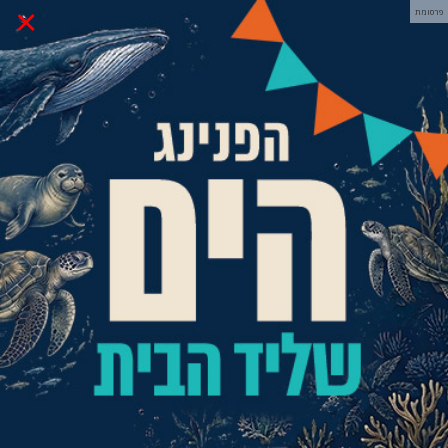
×
פרסומת