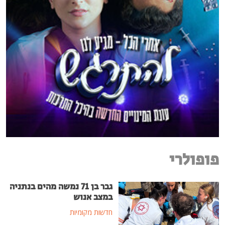
פופולרי
גבר בן 71 נמשה מהים בנתניה
במצב אנוש
חדשות מקומיות