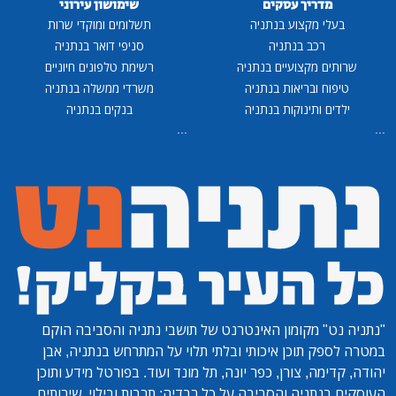
מדריך עסקים
שימושון עירוני
בעלי מקצוע בנתניה
תשלומים ומוקדי שרות
רכב בנתניה
סניפי דואר בנתניה
שרותים מקצועיים בנתניה
רשימת טלפונים חיוניים
טיפוח ובריאות בנתניה
משרדי ממשלה בנתניה
ילדים ותינוקות בנתניה
בנקים בנתניה
...
...
"נתניה נט"
מקומון האינטרנט של תושבי נתניה והסביבה הוקם
במטרה לספק תוכן איכותי ובלתי תלוי על המתרחש בנתניה, אבן
יהודה, קדימה, צורן, כפר יונה, תל מונד ועוד. בפורטל מידע ותוכן
העוסקים בנתניה והסביבה על כל רבדיה: תרבות ובילוי, שירותים