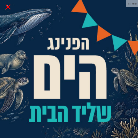
×
פרסומת