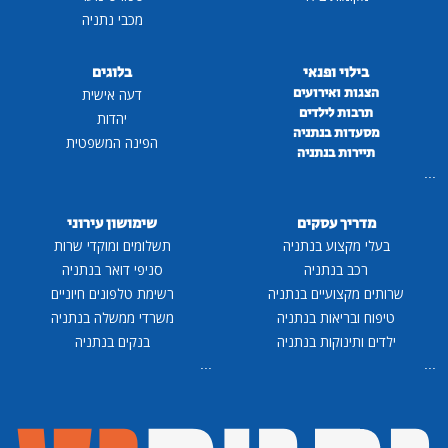
מכבי נתניה
בילוי ופנאי
בלוגים
הצגות ואירועים
דעה אישית
תרבות לילדים
יהדות
מסעדות בנתניה
הפינה המשפטית
תיירות בנתניה
...
מדריך עסקים
שימושון עירוני
בעלי מקצוע בנתניה
תשלומים ומוקדי שרות
רכב בנתניה
סניפי דואר בנתניה
שרותים מקצועיים בנתניה
רשימת טלפונים חיוניים
טיפוח ובריאות בנתניה
משרדי ממשלה בנתניה
ילדים ותינוקות בנתניה
בנקים בנתניה
...
...