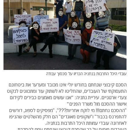
עובדי היכל התרבות בנתניה הכריזו על סכסוך עבודה
הסכם קיבוצי שנחתם בחודש יולי אינו מכובד ומערער את ביטחונם
התעסוקתי של העובדים, שהחליטו לא לשתוק עוד ומתכוונים לנקוט
צעדי ארגוניים. עיריית נתניה: "אנו עושים מאמצים כבירים לקידום
אישור ההסכם מול משרד הפנים"
"ההסכם נחתם!!! מי לוקח אחריות???", "מפסיקים לספוג, דורשים
להתפרנס בכבוד" ו"שקופים מאוגדים" הם חלק מהשלטים שהניפו
לאחרונה עובדי עמותת היכל התרבות בנתניה.
העובדים מוחים על כך שהסכם קיבוצי שנחתם עמם להסדרת