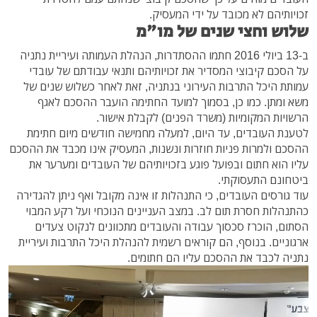
זכויותיהם לא מכובד על ידי המעסיק.
שלוש וחצי שנים של מו"מ
ב-13 ביולי 2016 חתמו ההסתדרות, הנהלת העמותה ועיריית נתניה
על הסכם קיבוצי המסדיר את זכויותיהם ותנאי עבודתם של עובדי
עמותת היכל התרבות העירוני בנתניה, זאת לאחר כשלוש שנים של
משא ומתן. כמו כן, בסמוך למועד החתימה הועבר ההסכם לאגף
הרשויות המקומיות (משרד הפנים) לקבלת אישור.
לטענת העובדים, עד היום, למעלה מחמישה חודשים מיום חתימת
ההסכם ולמרות פניות חוזרות ונשנות, המעסיק אינו מכבד את ההסכם
עליו הוא חתום ובפועל פוגע בזכויותיהם של העובדים ומערער את
ביטחונם התעסוקתי.
עוד גורסים העובדים, כי התנהלות זו אינה מקובל ואף ניתן להגדירה
כהתנהלות חסרת תום לב. במצב העניינים הנוכחי ועל רקע המבוי
הסתום, הוכרז סכסוך עבודה והעובדים מתכוונים לנקוט צעדים
ארגוניים. בנוסף, הם קוראים רשמית להנהלת היכל התרבות ועיריית
נתניה לכבד את ההסכם עליו הם חתומים.