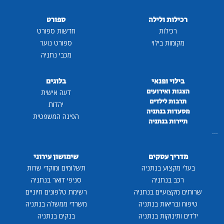
רכילות ולילה
ספורט
רכילות
חדשות ספורט
מקומות בילוי
ספורט נוער
מכבי נתניה
בילוי ופנאי
בלוגים
הצגות ואירועים
דעה אישית
תרבות לילדים
יהדות
מסעדות בנתניה
הפינה המשפטית
תיירות בנתניה
...
מדריך עסקים
שימושון עירוני
בעלי מקצוע בנתניה
תשלומים ומוקדי שרות
רכב בנתניה
סניפי דואר בנתניה
שרותים מקצועיים בנתניה
רשימת טלפונים חיוניים
טיפוח ובריאות בנתניה
משרדי ממשלה בנתניה
ילדים ותינוקות בנתניה
בנקים בנתניה