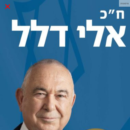
×
פרסומת