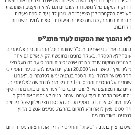
מספר המבקרים בו קטן מאוד. פעילות זאת אינה מצדיקה את הוצאות
החזקת המקום כולל משכורות העובדים וגם לא את תקציב השתתפות
העירייה בהקמתו" לכן הציע ד"ר שיטבון לדון על הוספת פעילות
חברתית במתחם, כדוגמה ספרייה ופעולות נוספות לנוער השכונות
הקרובות.
לא נהפוך את המקום לעוד מתנ"ס
בתגובה אמר בני אפרים, מנכ"ל עמותת היכל התרבות כי הפלניתריום
עובד ללא הפסקה, בעיקר בחגים ובחופשת הקיץ, אולם גם אחר
הצהרים המקום עובד בצורה אינטנסיבית והכניס עד כה מעל חצי
מיליון שקל, כאשר מעל 20,000 מבקרים הגיעו למקום. עוד הוסיף כי
החל מינואר תלמידי בתי הספר בנתניה יגיעו לפלנתריום. "אנחנו
שומרים על התכנים והכנסו ב-1 לחודש מנהלת חדשה לפלניתריום.
קיים צוות מצומצם של 3 עובדים בלבד" אמר אפרים בתגובתו והוסיף
"התוצאות מדברות בעד עצמם. אנחנו בטח לא נהפוך את המקום
לעוד מתנ"ס. אנחנו כן נוסיף תכנים. הכנסנו חצי מיליון שקל בינתיים
וזה סכום שאין לו אח ורע למקום בהרצה. מגיעים אנשים מחוץ
לנתניה ומאוד מרוצים.
שיטבון ציין בתגובה "טעיתי" והחליט להוריד את ההצעה מסדר היום