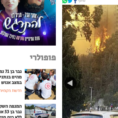
שיתוף
פופולרי
גבר בן
מהים בנתני
במצב אנוש
חדשות מקומיות
המגפה השק
גבר בן
ללא רוח חיי