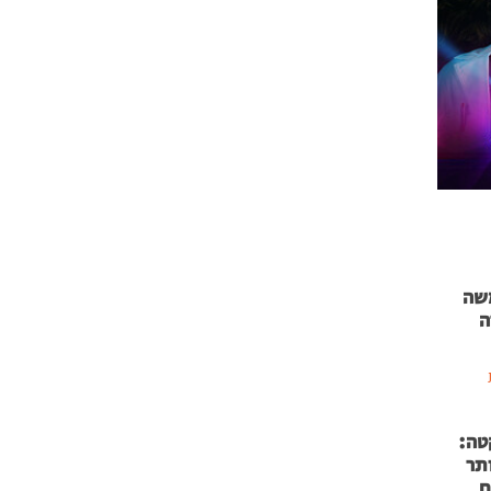
 71 נמשה
ה
טה:
 53 אותר
ם