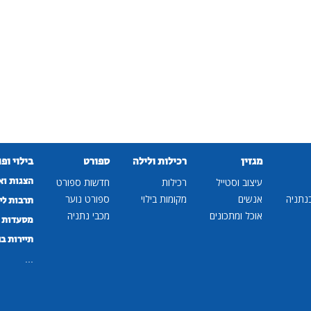
מגזין
רכילות ולילה
ספורט
בילוי ופ
הצגות וא
עיצוב וסטייל
רכילות
חדשות ספורט
נתניה
אנשים
מקומות בילוי
ספורט נוער
תרבות לי
אוכל ומתכונים
מכבי נתניה
מסעדות ב
תיירות ב
...