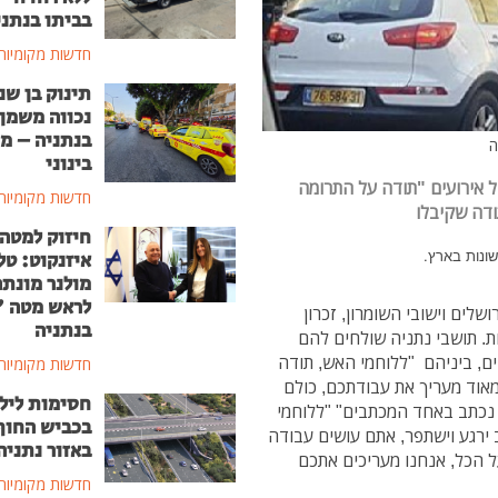
בביתו בנתני
חדשות מקומיות
תינוק בן שנ
נכווה משמן
בנתניה – מ
ה
בינוני
 אירועים "תודה על התרומה
חדשות מקומיות
דה שקיבלו
חיזוק למטה
שונות בארץ.
איזנקוט: טל
מולנר מונת
לראש מטה 
לים וישובי השומרון, זכרון
בנתניה
ת. תושבי נתניה שולחים להם
ם, ביניהם "ללוחמי האש, תודה
חדשות מקומיות
אוד מעריך את עבודתכם, כולם
חסימות ליל
נכתב באחד המכתבים" "ללוחמי
בכביש החוף
ירגע וישתפר, אתם עושים עבודה
באזור נתניה
ל הכל, אנחנו מעריכים אתכם
חדשות מקומיות