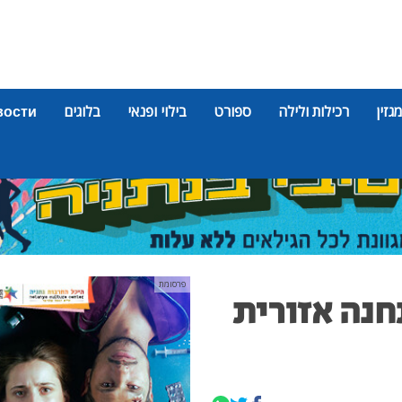
מגזין
רכילות ולילה
ספורט
בילוי ופנאי
בלוגים
вости
פרסומת
חנה אזורית