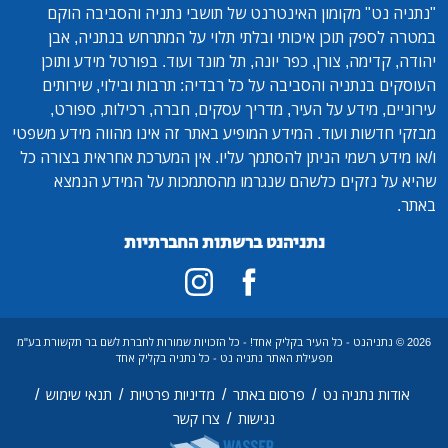
"נתניה נט"
מקומון האינטרנט של תושבי נתניה והסביבה הוקם
במטרה לספק תוכן איכותי ובלתי תלוי על המתרחש בנתניה, אבן
יהודה, קדימה, צורן, כפר יונה, תל מונד ועוד. בפורטל מידע ותוכן
העוסקים בנתניה והסביבה על כל רבדיה: תרבות ובילוי, שירותים
עירוניים, מידע על העיר, מדריך עסקים, חברה, רכילות, ספורט,
מבזקי חדשות ועוד. המידע המופיע באתר זה אינו מהווה מידע משפטי
ו/או מידע רשמי הניתן להסתמך עליו. אין המערכת אחראית בצורה כל
שהיא על נזקים כלשהם שנגרמו מהסתמכות על המידע הנמצא
באתר.
נתניהנט ברשתות החברתיות
2026 © נתניהנט - כל העיר בקליק אחד! - כל הזכויות שמורות לחברת לשם בר תקשורת בע"מ
מפעילת האתר נתניה נט - כל נתניה בקליק אחד
/
/
/
/
אודות נתניה נט
פרסום באתר
מדיניות פרטיות
תנאי שימוש
/
נגישות
צרו קשר