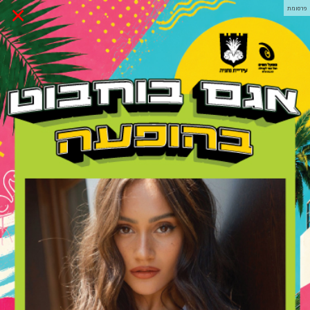
×
פרסומת