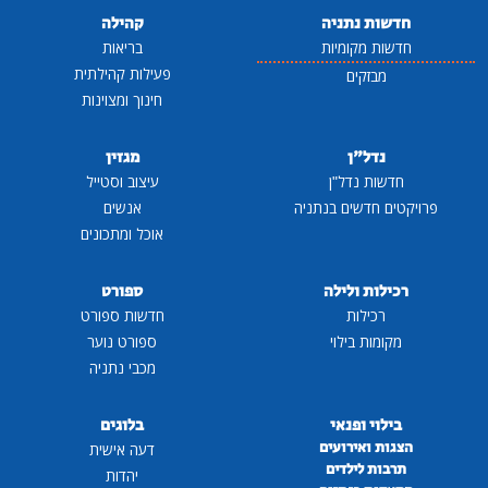
חדשות נתניה
קהילה
חדשות מקומיות
בריאות
פעילות קהילתית
מבזקים
חינוך ומצוינות
נדל"ן
מגזין
חדשות נדל"ן
עיצוב וסטייל
פרויקטים חדשים בנתניה
אנשים
אוכל ומתכונים
רכילות ולילה
ספורט
רכילות
חדשות ספורט
מקומות בילוי
ספורט נוער
מכבי נתניה
בילוי ופנאי
בלוגים
הצגות ואירועים
דעה אישית
תרבות לילדים
יהדות