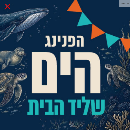
×
פרסומת