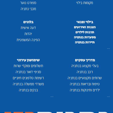
מקומות בילוי
ספורט נוער
מכבי נתניה
בילוי ופנאי
בלוגים
הצגות ואירועים
דעה אישית
תרבות לילדים
יהדות
מסעדות בנתניה
הפינה המשפטית
תיירות בנתניה
...
מדריך עסקים
שימושון עירוני
בעלי מקצוע בנתניה
תשלומים ומוקדי שרות
רכב בנתניה
סניפי דואר בנתניה
שרותים מקצועיים בנתניה
רשימת טלפונים חיוניים
טיפוח ובריאות בנתניה
משרדי ממשלה בנתניה
ילדים ותינוקות בנתניה
בנקים בנתניה
...
...