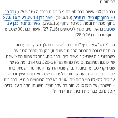
לכיסופים.
גבר כבן 60 ואישה כבת 50 בחוף סירונית בנתניה (25.5.16),
גבר כבן
70 בחוף קונטיקי בנתניה
(18.6.16),
צעיר כבן 18 שטבע ב 27.6.16
בחוף מכמורת וגופתו נפלטה לחוף (29.6.16),
צעיר מנתניה כבן 19
שטבע
במאגר מים סמוך לכיסופים (27.7.16), אישה כבת 30 שטבעה
בחוף מכמורת (28.9.16)
מנכ"ל מד"א אלי בין: "כוחות מד"א היו במהלך הקיץ בהיערכות
מיוחדת לנוכח הסכנות הרבות בעונה זו, בהן גם סכנת הטביעה
כשהמוני בית ישראל נופשים בים ובבריכות. במהלך פחות מחצי שנה
של כוננות מאומצת טיפלו כוחות מד"א ב-320 בני אדם, ממוצע של
שני מקרי טביעה ביום. הגם שעונת הרחצה הסתיימה רשמית, ברור
לכל כי סכנת הטביעה קיימת בכל ימות השנה, ואנחנו נמשיך ונהיה
ערוכים להצלת חיי הרוחצים. אני קורא לכל הרוחצים בים או בבריכות
– הישמרו, אל תיכנסו לשחות בהיעדר מציל והשגיחו מקרוב על ילדים
קטנים גם בבריכות הביתיות והרדודות".