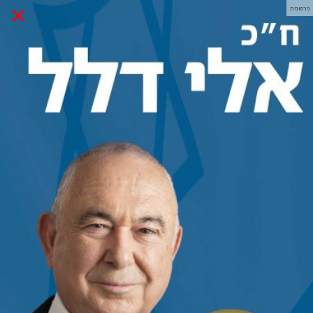
×
פרסומת