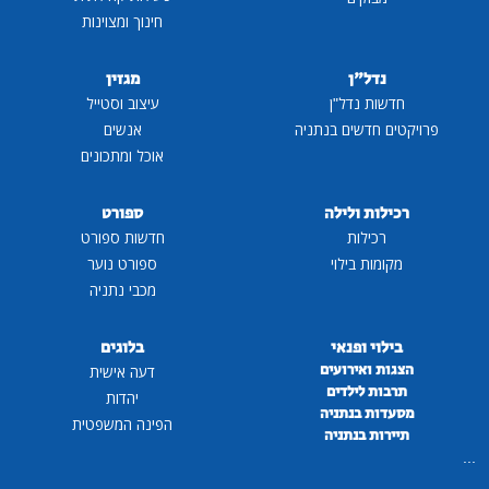
חינוך ומצוינות
נדל"ן
מגזין
חדשות נדל"ן
עיצוב וסטייל
פרויקטים חדשים בנתניה
אנשים
אוכל ומתכונים
רכילות ולילה
ספורט
רכילות
חדשות ספורט
מקומות בילוי
ספורט נוער
מכבי נתניה
בילוי ופנאי
בלוגים
הצגות ואירועים
דעה אישית
תרבות לילדים
יהדות
מסעדות בנתניה
הפינה המשפטית
תיירות בנתניה
...