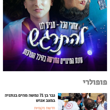
פופולרי
גבר בן 71 נמשה מהים בנתניה
במצב אנוש
חדשות מקומיות