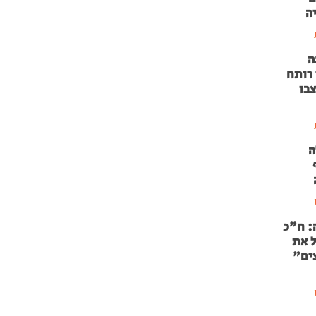
ה
ה
 רותח
צבו
ה
: ח"כ
ל את
ים"