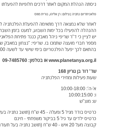
ניסתה הנהלת המקום לאתר דרכים חלופיות להפעלתו ל
פלאניתריום נתניה | צילום: רן אליהו, נורית מוזס
לאחר שלא נמצאה דרך מתאימה להפעלת הפלנתניה לל
ההנהלה להפעילו בכל ימות השבוע, למעט בזמן השבת.
יש לציין כי ד"ר שריפי ניהל מאבק כנגד פתיחת הפלאנ
מספר חברי מועצה שתמכו בו. שריפי: "נצחון במאבק שנ
בהתאם לכך יפעל הפלנטריום בימי שישי עד לשעה 15:00 ובמוצ״ש
www.planetanya.org.il או בטלפון: 09-7485760
שד' דוד בן גוריון 168
שעות פעילות ומחירי הפלנתניה
א'-ה': 10:00-18:00
ו: 10:00:15:00
ש: מוצ"ש
כרטיס בודד מגיל 5 ומעלה - 45 ש"ח (תושב נתניה בעל תעודת תושב 35 ש"ח)
כרטיס ילדים עד גיל 5 בביקור משפחתי - חינם
קבוצה מעל 20 איש - 40 ש"ח (תושב נתניה בעל תעודת תושב 30 ש"ח)