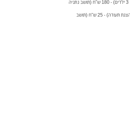
משפחה עד 5 נפשות (מבוגר + 4 ילדים או 2 מבוגרים + 3 ילדים) - 180 ש"ח (תושב נתניה
אזרחים ותיקים, סטודנטים, חיילים ובעלי מוגבלויות (בהצגת תעודה) - 25 ש"ח (תושב