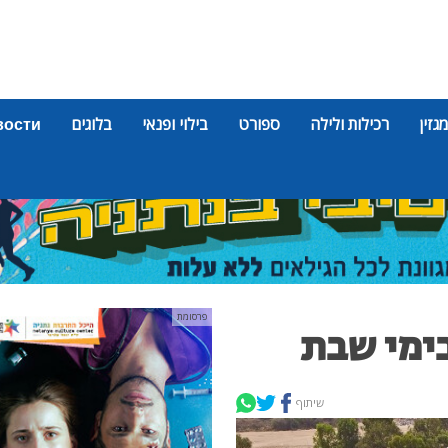
מגזין
רכילות ולילה
ספורט
בילוי ופנאי
בלוגים
вости
פרסומת
ימי שבת
שיתוף