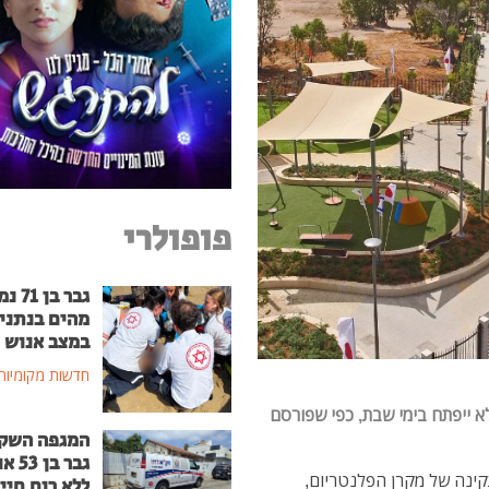
פופולרי
גבר בן
מהים בנתני
במצב אנוש
חדשות מקומיות
 ייפתח בימי שבת, כפי שפורסם
המגפה השק
גבר בן
ינה של מקרן הפלנטריום,
ללא רוח חיי