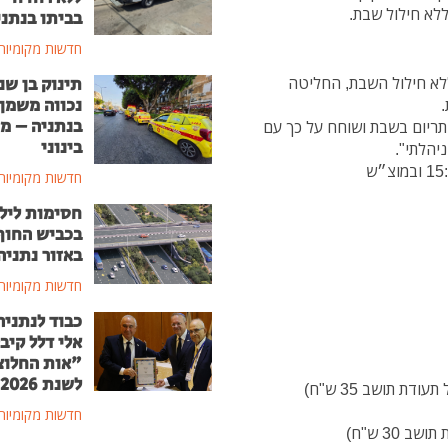
לא חילול שבת.
בביתו בנתני
חדשות מקומיות
א חילול השבת, החליטה
תינוק בן שנ
נכווה משמן
בנתניה – מ
יתריום בשבת ושוחח על כך עם
בינוני
יהלתי".
חדשות מקומיות
חסימות ליל
בכביש החוף
באזור נתניה
חדשות מקומיות
כבוד לנתניה
אלי דלל קיב
"אות החלוצ
לשנת 2026
חדשות מקומיות