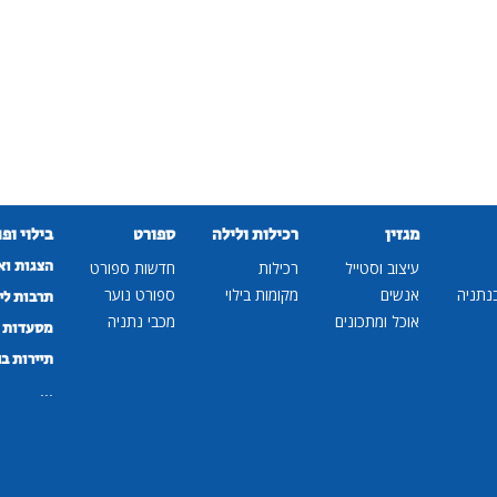
מגזין
רכילות ולילה
ספורט
בילוי ופ
הצגות וא
עיצוב וסטייל
רכילות
חדשות ספורט
נתניה
אנשים
מקומות בילוי
ספורט נוער
תרבות לי
אוכל ומתכונים
מכבי נתניה
מסעדות ב
תיירות ב
...