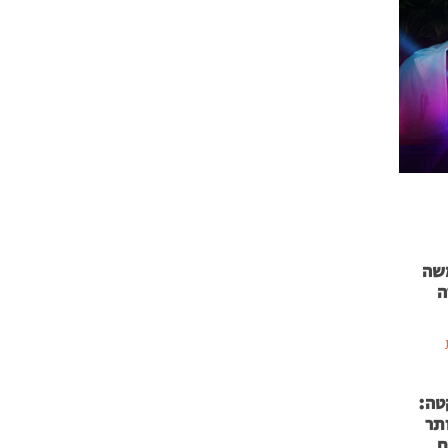
 71 נמשה
ה
טה:
 53 אותר
ם