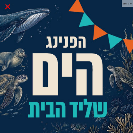
×
פרסומת