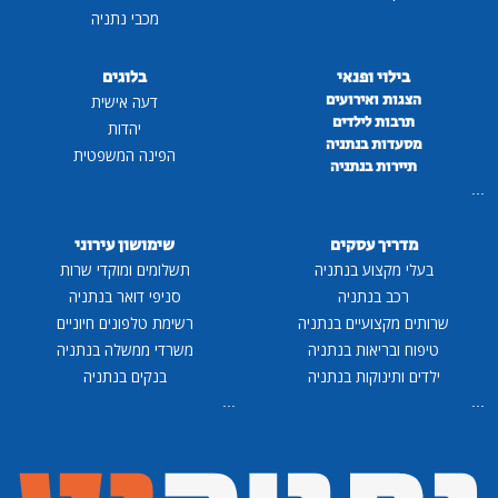
מכבי נתניה
בילוי ופנאי
בלוגים
הצגות ואירועים
דעה אישית
תרבות לילדים
יהדות
מסעדות בנתניה
הפינה המשפטית
תיירות בנתניה
...
מדריך עסקים
שימושון עירוני
בעלי מקצוע בנתניה
תשלומים ומוקדי שרות
רכב בנתניה
סניפי דואר בנתניה
שרותים מקצועיים בנתניה
רשימת טלפונים חיוניים
טיפוח ובריאות בנתניה
משרדי ממשלה בנתניה
ילדים ותינוקות בנתניה
בנקים בנתניה
...
...