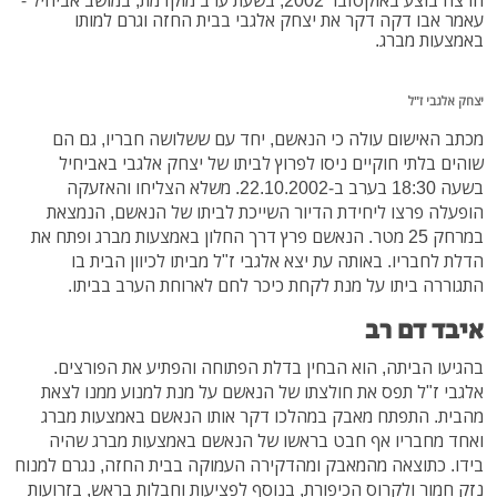
הרצח בוצע באוקטובר 2002, בשעת ערב מוקדמת, במושב אביחיל -
עאמר אבו דקה דקר את
יצחק אלגבי
בבית החזה וגרם למותו
באמצעות מברג.
יצחק אלגבי ז"ל
מכתב האישום עולה כי הנאשם, יחד עם ששלושה חבריו, גם הם
שוהים בלתי חוקיים ניסו לפרוץ לביתו של יצחק אלגבי באביחיל
בשעה 18:30 בערב ב-22.10.2002. משלא הצליחו והאזעקה
הופעלה פרצו ליחידת הדיור השייכת לביתו של הנאשם, הנמצאת
במרחק 25 מטר. הנאשם פרץ דרך החלון באמצעות מברג ופתח את
הדלת לחבריו. באותה עת יצא אלגבי ז"ל מביתו לכיוון הבית בו
התגוררה ביתו על מנת לקחת כיכר לחם לארוחת הערב בביתו.
איבד דם רב
בהגיעו הביתה, הוא הבחין בדלת הפתוחה והפתיע את הפורצים.
אלגבי ז"ל תפס את חולצתו של הנאשם על מנת למנוע ממנו לצאת
מהבית. התפתח מאבק במהלכו דקר אותו הנאשם באמצעות מברג
ואחד מחבריו אף חבט בראשו של הנאשם באמצעות מברג שהיה
בידו. כתוצאה מהמאבק ומהדקירה העמוקה בבית החזה, נגרם למנוח
נזק חמור ולקרוס הכיפורת, בנוסף לפציעות וחבלות בראש, בזרועות