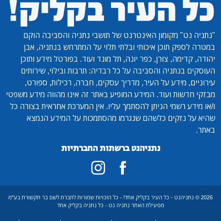
"נתניה נט"
מקומון האינטרנט של תושבי נתניה והסביבה הוקם
במטרה לספק תוכן איכותי ובלתי תלוי על המתרחש בנתניה, אבן
יהודה, קדימה, צורן, כפר יונה, תל מונד ועוד. בפורטל מידע ותוכן
העוסקים בנתניה והסביבה על כל רבדיה: תרבות ובילוי, שירותים
עירוניים, מידע על העיר, מדריך עסקים, חברה, רכילות, ספורט,
מבזקי חדשות ועוד. המידע המופיע באתר זה אינו מהווה מידע משפטי
ו/או מידע רשמי הניתן להסתמך עליו. אין המערכת אחראית בצורה כל
שהיא על נזקים כלשהם שנגרמו מהסתמכות על המידע הנמצא
באתר.
נתניהנט ברשתות החברתיות
2026 © נתניהנט - כל העיר בקליק אחד! - כל הזכויות שמורות לחברת לשם בר תקשורת בע"מ
מפעילת האתר נתניה נט - כל נתניה בקליק אחד