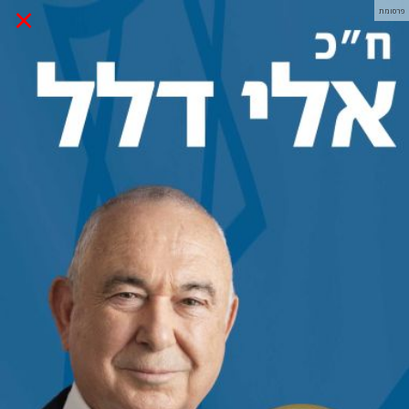
×
פרסומת