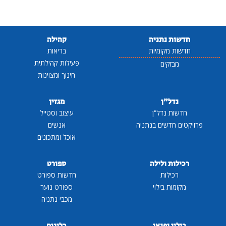
חדשות נתניה
קהילה
חדשות מקומיות
בריאות
פעילות קהילתית
מבזקים
חינוך ומצוינות
נדל"ן
מגזין
חדשות נדל"ן
עיצוב וסטייל
פרויקטים חדשים בנתניה
אנשים
אוכל ומתכונים
רכילות ולילה
ספורט
רכילות
חדשות ספורט
מקומות בילוי
ספורט נוער
מכבי נתניה
בילוי ופנאי
בלוגים