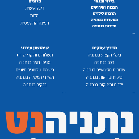
בילוי ופנאי
בלוגים
הצגות ואירועים
דעה אישית
תרבות לילדים
יהדות
מסעדות בנתניה
הפינה המשפטית
תיירות בנתניה
...
מדריך עסקים
שימושון עירוני
בעלי מקצוע בנתניה
תשלומים ומוקדי שרות
רכב בנתניה
סניפי דואר בנתניה
שרותים מקצועיים בנתניה
רשימת טלפונים חיוניים
טיפוח ובריאות בנתניה
משרדי ממשלה בנתניה
ילדים ותינוקות בנתניה
בנקים בנתניה
...
...