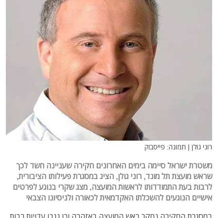
רוני גולן | תמונה: פייסבוק
משטרת ישראל סיימה בימים האחרונים חקירה שעניינה חשד לכך
שראש מועצת תל מונד, רוני גולן, הציג במסגרת פעילותו הציבורית,
לרבות בעת התמודדותו לראשות המועצה, מצג שקרי בנוגע לפרטים
אישיים הנוגעים להשכלתו האקדמאית לכאורה ולניסיונו הצבאי
במסגרת החקירה נחקר ראש המועצה באזהרה וכן נגבו עדויות רבות,