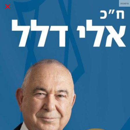
×
פרסומת