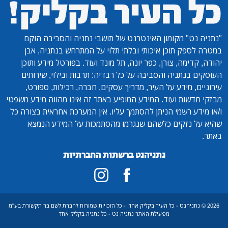
"נתניה נט"
מקומון האינטרנט של תושבי נתניה והסביבה הוקם
במטרה לספק תוכן איכותי ובלתי תלוי על המתרחש בנתניה, אבן
יהודה, קדימה, צורן, כפר יונה, תל מונד ועוד. בפורטל מידע ותוכן
העוסקים בנתניה והסביבה על כל רבדיה: תרבות ובילוי, שירותים
עירוניים, מידע על העיר, מדריך עסקים, חברה, רכילות, ספורט,
מבזקי חדשות ועוד. המידע המופיע באתר זה אינו מהווה מידע משפטי
ו/או מידע רשמי הניתן להסתמך עליו. אין המערכת אחראית בצורה כל
שהיא על נזקים כלשהם שנגרמו מהסתמכות על המידע הנמצא
באתר.
נתניהנט ברשתות החברתיות
2026 © נתניהנט - כל העיר בקליק אחד! - כל הזכויות שמורות לחברת לשם בר תקשורת בע"מ
מפעילת האתר נתניה נט - כל נתניה בקליק אחד