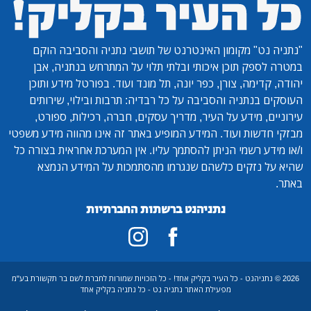
"נתניה נט"
מקומון האינטרנט של תושבי נתניה והסביבה הוקם
במטרה לספק תוכן איכותי ובלתי תלוי על המתרחש בנתניה, אבן
יהודה, קדימה, צורן, כפר יונה, תל מונד ועוד. בפורטל מידע ותוכן
העוסקים בנתניה והסביבה על כל רבדיה: תרבות ובילוי, שירותים
עירוניים, מידע על העיר, מדריך עסקים, חברה, רכילות, ספורט,
מבזקי חדשות ועוד. המידע המופיע באתר זה אינו מהווה מידע משפטי
ו/או מידע רשמי הניתן להסתמך עליו. אין המערכת אחראית בצורה כל
שהיא על נזקים כלשהם שנגרמו מהסתמכות על המידע הנמצא
באתר.
נתניהנט ברשתות החברתיות
2026 © נתניהנט - כל העיר בקליק אחד! - כל הזכויות שמורות לחברת לשם בר תקשורת בע"מ
מפעילת האתר נתניה נט - כל נתניה בקליק אחד