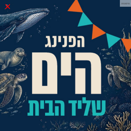
×
פרסומת