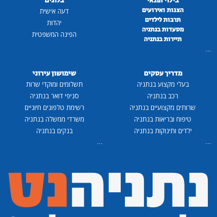
בילוי ופנאי
בלוגים
הצגות ואירועים
דעה אישית
תרבות לילדים
יהדות
מסעדות בנתניה
הפינה המשפטית
תיירות בנתניה
...
מדריך עסקים
שימושון עירוני
בעלי מקצוע בנתניה
תשלומים ומוקדי שרות
רכב בנתניה
סניפי דואר בנתניה
שרותים מקצועיים בנתניה
רשימת טלפונים חיוניים
טיפוח ובריאות בנתניה
משרדי ממשלה בנתניה
ילדים ותינוקות בנתניה
בנקים בנתניה
...
...