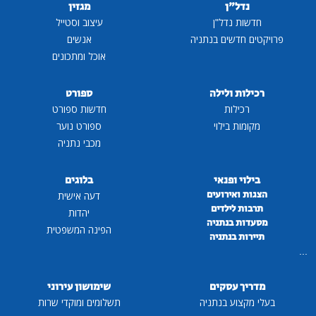
נדל"ן
מגזין
חדשות נדל"ן
עיצוב וסטייל
פרויקטים חדשים בנתניה
אנשים
אוכל ומתכונים
רכילות ולילה
ספורט
רכילות
חדשות ספורט
מקומות בילוי
ספורט נוער
מכבי נתניה
בילוי ופנאי
בלוגים
הצגות ואירועים
דעה אישית
תרבות לילדים
יהדות
מסעדות בנתניה
הפינה המשפטית
תיירות בנתניה
...
מדריך עסקים
שימושון עירוני
בעלי מקצוע בנתניה
תשלומים ומוקדי שרות