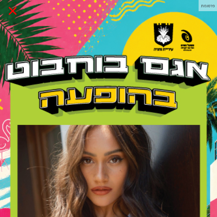
×
פרסומת