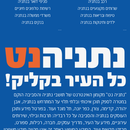
רכב בנתניה
סניפי דואר בנתניה
שרותים מקצועיים בנתניה
רשימת טלפונים חיוניים
טיפוח ובריאות בנתניה
משרדי ממשלה בנתניה
ילדים ותינוקות בנתניה
בנקים בנתניה
...
...
"נתניה נט"
מקומון האינטרנט של תושבי נתניה והסביבה הוקם
במטרה לספק תוכן איכותי ובלתי תלוי על המתרחש בנתניה, אבן
יהודה, קדימה, צורן, כפר יונה, תל מונד ועוד. בפורטל מידע ותוכן
העוסקים בנתניה והסביבה על כל רבדיה: תרבות ובילוי, שירותים
עירוניים, מידע על העיר, מדריך עסקים, חברה, רכילות, ספורט,
מבזקי חדשות ועוד. המידע המופיע באתר זה אינו מהווה מידע משפטי