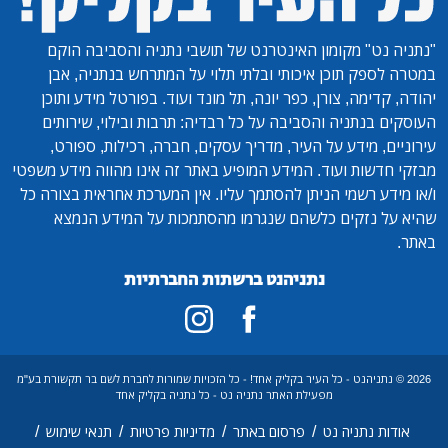
"נתניה נט"
מקומון האינטרנט של תושבי נתניה והסביבה הוקם
במטרה לספק תוכן איכותי ובלתי תלוי על המתרחש בנתניה, אבן
יהודה, קדימה, צורן, כפר יונה, תל מונד ועוד. בפורטל מידע ותוכן
העוסקים בנתניה והסביבה על כל רבדיה: תרבות ובילוי, שירותים
עירוניים, מידע על העיר, מדריך עסקים, חברה, רכילות, ספורט,
מבזקי חדשות ועוד. המידע המופיע באתר זה אינו מהווה מידע משפטי
ו/או מידע רשמי הניתן להסתמך עליו. אין המערכת אחראית בצורה כל
שהיא על נזקים כלשהם שנגרמו מהסתמכות על המידע הנמצא
באתר.
נתניהנט ברשתות החברתיות
2026 © נתניהנט - כל העיר בקליק אחד! - כל הזכויות שמורות לחברת לשם בר תקשורת בע"מ
מפעילת האתר נתניה נט - כל נתניה בקליק אחד
/
/
/
/
אודות נתניה נט
פרסום באתר
מדיניות פרטיות
תנאי שימוש