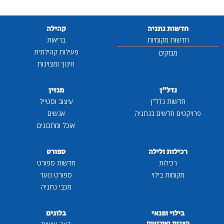
חדשות נתניה
קהילה
חדשות מקומיות
בריאות
פעילות קהילתית
מבזקים
חינוך ומצוינות
נדל"ן
מגזין
חדשות נדל"ן
עיצוב וסטייל
פרויקטים חדשים בנתניה
אנשים
אוכל ומתכונים
רכילות ולילה
ספורט
רכילות
חדשות ספורט
מקומות בילוי
ספורט נוער
מכבי נתניה
בילוי ופנאי
בלוגים
הצגות ואירועים