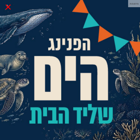
×
פרסומת