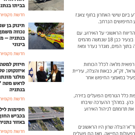
בביתו בנתני
 ביום שישי האחרון בחוף צאנז
חדשות מקומיות
ע החיפושים הנרחב.
תינוק בן שנ
נכווה משמן
דיווח הראשוני על האירוע. עם
בנתניה – מ
הגעתם לזירה ביום שישי ביצעו הכוחות פעולות החייאה בצעיר כבן 18 שנמשה מהמים
בינוני
 בתוך המים, מוגדר נעדר ומאז
חדשות מקומיות
חיזוק למטה
פואית מלאה לכלל הכוחות
איזנקוט: טל
אל, זק"א, כבאות והצלה, עיריית
מולנר מונת
פעיל במאמצי החיפוש אחר
לראש מטה 
בנתניה
ת כלל הגורמים הפועלים בזירה,
חדשות מקומיות
 כהן. במהלך ההערכה שיבחו
את תרומתם לניהול האירוע
חסימות ליל
בכביש החוף
באזור נתניה
מד"א־הצלה שרון היו הראשונים
חדשות מקומיות
פעולות החייאה. מאז הם פועלים