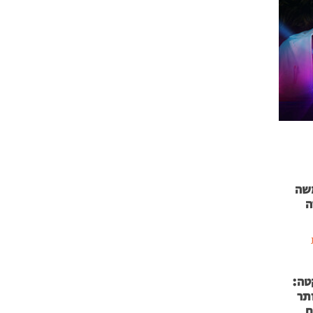
 71 נמשה
ה
טה:
 53 אותר
ם