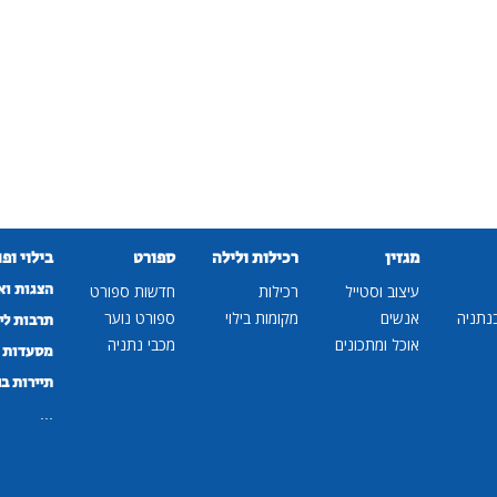
מגזין
רכילות ולילה
ספורט
בילוי ופ
הצגות וא
עיצוב וסטייל
רכילות
חדשות ספורט
נתניה
אנשים
מקומות בילוי
ספורט נוער
תרבות לי
אוכל ומתכונים
מכבי נתניה
מסעדות ב
תיירות ב
...