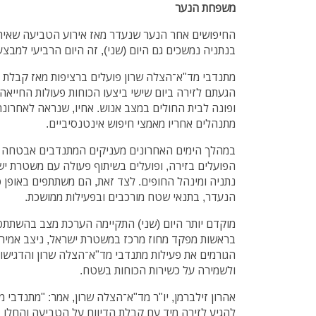
משפחת הנער
החיפושים אחר הנער שנעדר מאז אירוע הטביעה שאירע
בנתניה נמשכים גם היום (שני), זה היום הרביעי למבצ
מתנדבי מד"א־הצלה שרון פועלים ברציפות מאז קבלת ה
ופונה לבית החולים במצב אנוש. אחיו, שנראה לאחרונה
מתנהלים אחריו מאמצי חיפוש אינטנסיביים.
במהלך הימים האחרונים מעניקים המתנדבים אבטחה ר
הפועלים בזירה, ופועלים בשיתוף פעולה עם משטרת ישר
נתניה ומינהל החופים. לצד זאת, הם משתתפים באופן 
הנעדר, בתנאי שטח מורכבים ובפעילות ממושכת.
מוקדם יותר היום (שני) התקיימה הערכת מצב בהשתתפו
בראשות מפקד מחוז מרכז במשטרת ישראל, ניצב אמיר
הגורמים את פעילות מתנדבי מד"א־הצלה שרון והדגישו 
ולשמירה על כשירות הכוחות בשטח.
אהרון זילברמן, יו"ר מד"א־הצלה שרון, אמר: "מתנדבי 
להגיע לזירה מיד עם קבלת הדיווח על הטביעה והחלו ב