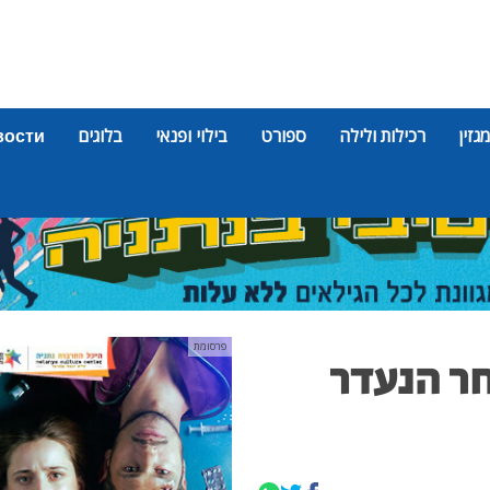
מגזין
רכילות ולילה
ספורט
בילוי ופנאי
בלוגים
вости
פרסומת
ר הנעדר