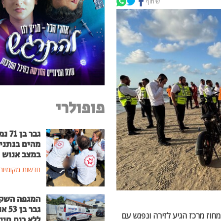
שיתוף
פופולרי
גבר בן
מהים בנתני
במצב אנוש
חדשות מקומיות
המגפה השק
גבר בן
חוז מרכז הגיע לזירה ונפגש עם
ללא רוח חיי