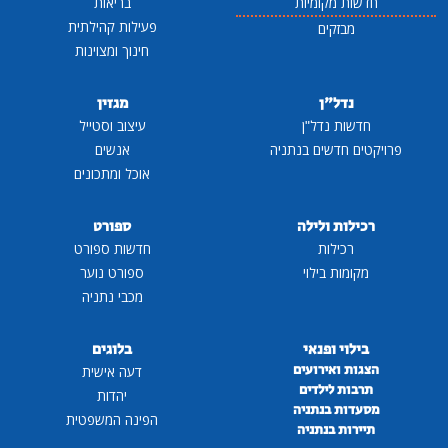
חדשות מקומיות
בריאות
פעילות קהילתית
מבזקים
חינוך ומצוינות
נדל"ן
מגזין
חדשות נדל"ן
עיצוב וסטייל
פרויקטים חדשים בנתניה
אנשים
אוכל ומתכונים
רכילות ולילה
ספורט
רכילות
חדשות ספורט
מקומות בילוי
ספורט נוער
מכבי נתניה
בילוי ופנאי
בלוגים
הצגות ואירועים
דעה אישית
תרבות לילדים
יהדות
מסעדות בנתניה
הפינה המשפטית
תיירות בנתניה