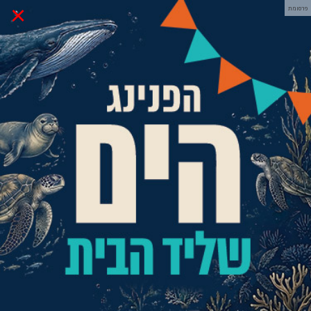
×
פרסומת