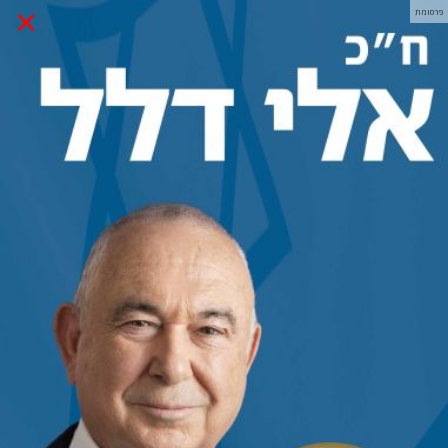
×
פרסומת