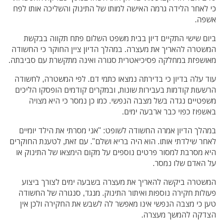
כי לאחר הלידה גרמה האישה למותו של התינוק והשליכה אותו לפח
אשפה.
ביום שישי התקיים דיון בבית משפט השלום פתח תקווה בבקשת
המשטרה להאריך את מעצרה. במהלך הדיון ציין החוקר כי החשודה
מאושפזת במחלקה פסיכיאטרית סגורה ואינה מתקשרת עם סביבתה.
עוד עלה בדיון כי בדירתה נמצאו כתמי דם. לפי המשטרה, לחשודה
הרשעות קודמות בעבירות שונות, ובמקרים קודמים הופסקו הליכים
משפטיים נגדה בשל מצבה הנפשי. כמו כן נמסר כי היא מצויה
באשפוז כפוי כבר ארבעה ימים.
במהלך הדיון אמרה החשודה לשופט: "אני מסרתי את הילד יומיים
לאחר שילדתי אותו. הוא היה בריא ושלם". עם זאת, לטענת החוקרים
היא מסרבת למסור פרטים נוספים על מקום הימצאו של התינוק או
על האדם שלו נמסר.
המשטרה ביקשה להאריך את מעצרה בשבעה ימים לצורך ביצוע
פעולות חקירה נוספות ואיתור התינוק. מנגד, סנגורה של החשודה
טען כי מצבה הנפשי אינו מאפשר לה לשבש את החקירה ולכן אין
הצדקה להמשך מעצרה.