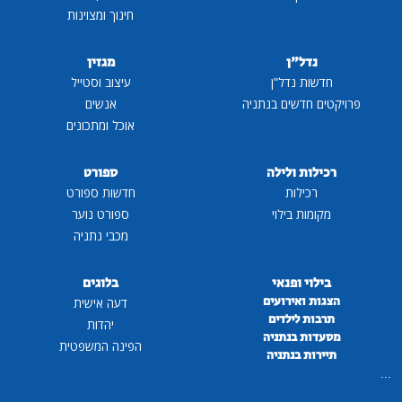
חינוך ומצוינות
נדל"ן
מגזין
חדשות נדל"ן
עיצוב וסטייל
פרויקטים חדשים בנתניה
אנשים
אוכל ומתכונים
רכילות ולילה
ספורט
רכילות
חדשות ספורט
מקומות בילוי
ספורט נוער
מכבי נתניה
בילוי ופנאי
בלוגים
הצגות ואירועים
דעה אישית
תרבות לילדים
יהדות
מסעדות בנתניה
הפינה המשפטית
תיירות בנתניה
...