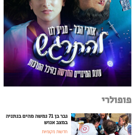
פופולרי
גבר בן 71 נמשה מהים בנתניה
במצב אנוש
חדשות מקומיות